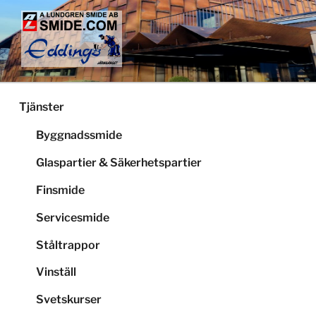
Hoppa
till
innehåll
LUNDGRENS SMIDE
Smide och glaspartier i Stockholm
Tjänster
Byggnadssmide
Glaspartier & Säkerhetspartier
Finsmide
Servicesmide
Ståltrappor
Vinställ
Svetskurser