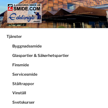
Hoppa
till
innehåll
LUNDGRENS SMIDE
Smide och glaspartier i Stockholm
Tjänster
Byggnadssmide
Glaspartier & Säkerhetspartier
Finsmide
Servicesmide
Ståltrappor
Vinställ
Svetskurser