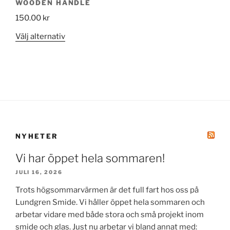
WOODEN HANDLE
150.00
kr
Den
Välj alternativ
här
produkten
har
flera
varianter.
De
olika
alternativen
NYHETER
kan
Vi har öppet hela sommaren!
väljas
på
JULI 16, 2026
produktsidan
Trots högsommarvärmen är det full fart hos oss på
Lundgren Smide. Vi håller öppet hela sommaren och
arbetar vidare med både stora och små projekt inom
smide och glas. Just nu arbetar vi bland annat med: