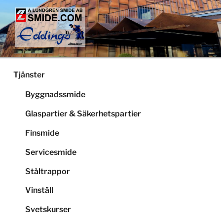
Hoppa
till
innehåll
LUNDGRENS SMIDE
Smide och glaspartier i Stockholm
Tjänster
Byggnadssmide
Glaspartier & Säkerhetspartier
Finsmide
Servicesmide
Ståltrappor
Vinställ
Svetskurser