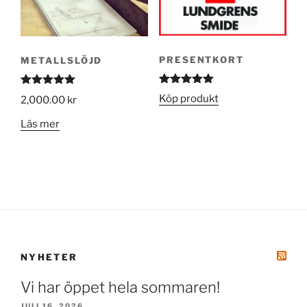
PRESENTKORT
METALLSLÖJD
Betygsatt
Betygsatt
Köp produkt
2,000.00
kr
5.00
av 5
5.00
av 5
Läs mer
NYHETER
Vi har öppet hela sommaren!
JULI 16, 2026