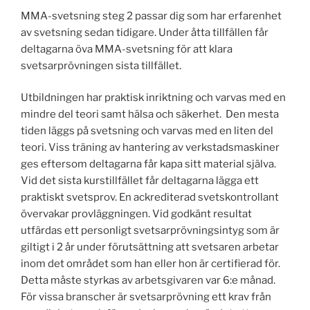
MMA-svetsning steg 2 passar dig som har erfarenhet
av svetsning sedan tidigare. Under åtta tillfällen får
deltagarna öva MMA-svetsning för att klara
svetsarprövningen sista tillfället.
Utbildningen har praktisk inriktning och varvas med en
mindre del teori samt hälsa och säkerhet. Den mesta
tiden läggs på svetsning och varvas med en liten del
teori. Viss träning av hantering av verkstadsmaskiner
ges eftersom deltagarna får kapa sitt material själva.
Vid det sista kurstillfället får deltagarna lägga ett
praktiskt svetsprov. En ackrediterad svetskontrollant
övervakar provläggningen. Vid godkänt resultat
utfärdas ett personligt svetsarprövningsintyg som är
giltigt i 2 år under förutsättning att svetsaren arbetar
inom det området som han eller hon är certifierad för.
Detta måste styrkas av arbetsgivaren var 6:e månad.
För vissa branscher är svetsarprövning ett krav från