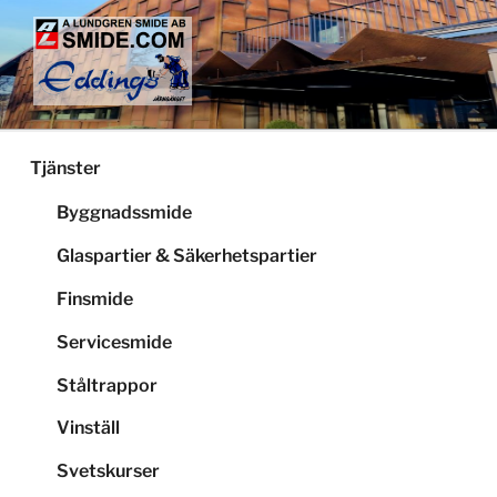
Hoppa
till
innehåll
LUNDGRENS SMIDE
Smide och glaspartier i Stockholm
Tjänster
Byggnadssmide
Glaspartier & Säkerhetspartier
Finsmide
Servicesmide
Ståltrappor
Vinställ
Svetskurser