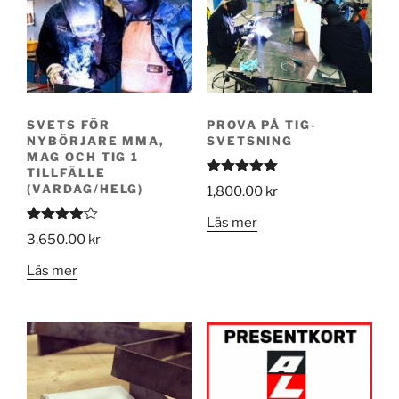
SVETS FÖR
PROVA PÅ TIG-
NYBÖRJARE MMA,
SVETSNING
MAG OCH TIG 1
TILLFÄLLE
Betygsatt
(VARDAG/HELG)
1,800.00
kr
5.00
av 5
Läs mer
Betygsat
3,650.00
kr
t
4.00
av
5
Läs mer