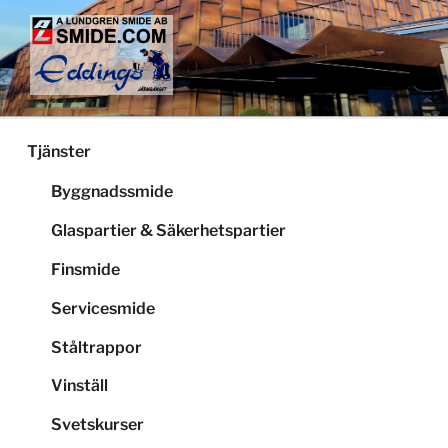
Hoppa
till
innehåll
LUNDGRENS SMIDE
Smide och glaspartier i Stockholm
Tjänster
Byggnadssmide
Glaspartier & Säkerhetspartier
Finsmide
Servicesmide
Ståltrappor
Vinställ
Svetskurser