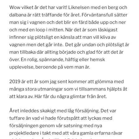
Wow vilket år det har varit! Liknelsen med en berg och
dalbana är rätt träffande för året. Förväntansfull sätter
man sig i vagnen och det blir en färd både upp och ner
och med en loop i mitten. När det är som läskigast
infinner sig plötsligt en känsla att man vill kliva av
vagnen men det går inte. Det går undan och plötsligt är
man tillbaka där allting började och glad för att det är
över. En rolig, spännande, häftig eller hemsk
upplevelse, beroende på vem man är.
2019 är ett år som jag sent kommer att glömma med
många stora utmaningar som vi tillsammans hjälpts åt
att klara av. Här får du några glimtar från året.
Året inleddes skakigt med låg försäljning. Det var
tuffare än vad vi hade förutspått att lyckas med
försäljningen genom vår satsning med nya
projektledare i takt med att våra gamla erfarna rävar