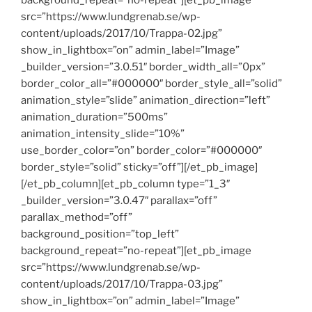
background_repeat=”no-repeat”][et_pb_image
src=”https://www.lundgrenab.se/wp-
content/uploads/2017/10/Trappa-02.jpg”
show_in_lightbox=”on” admin_label=”Image”
_builder_version=”3.0.51″ border_width_all=”0px”
border_color_all=”#000000″ border_style_all=”solid”
animation_style=”slide” animation_direction=”left”
animation_duration=”500ms”
animation_intensity_slide=”10%”
use_border_color=”on” border_color=”#000000″
border_style=”solid” sticky=”off”][/et_pb_image]
[/et_pb_column][et_pb_column type=”1_3″
_builder_version=”3.0.47″ parallax=”off”
parallax_method=”off”
background_position=”top_left”
background_repeat=”no-repeat”][et_pb_image
src=”https://www.lundgrenab.se/wp-
content/uploads/2017/10/Trappa-03.jpg”
show_in_lightbox=”on” admin_label=”Image”