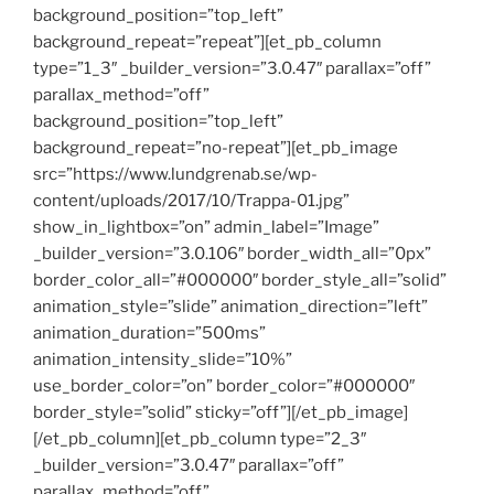
background_position=”top_left”
background_repeat=”repeat”][et_pb_column
type=”1_3″ _builder_version=”3.0.47″ parallax=”off”
parallax_method=”off”
background_position=”top_left”
background_repeat=”no-repeat”][et_pb_image
src=”https://www.lundgrenab.se/wp-
content/uploads/2017/10/Trappa-01.jpg”
show_in_lightbox=”on” admin_label=”Image”
_builder_version=”3.0.106″ border_width_all=”0px”
border_color_all=”#000000″ border_style_all=”solid”
animation_style=”slide” animation_direction=”left”
animation_duration=”500ms”
animation_intensity_slide=”10%”
use_border_color=”on” border_color=”#000000″
border_style=”solid” sticky=”off”][/et_pb_image]
[/et_pb_column][et_pb_column type=”2_3″
_builder_version=”3.0.47″ parallax=”off”
parallax_method=”off”