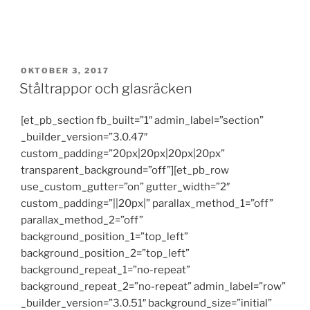
PUBLICERAT
OKTOBER 3, 2017
Ståltrappor och glasräcken
[et_pb_section fb_built=”1″ admin_label=”section”
_builder_version=”3.0.47″
custom_padding=”20px|20px|20px|20px”
transparent_background=”off”][et_pb_row
use_custom_gutter=”on” gutter_width=”2″
custom_padding=”||20px|” parallax_method_1=”off”
parallax_method_2=”off”
background_position_1=”top_left”
background_position_2=”top_left”
background_repeat_1=”no-repeat”
background_repeat_2=”no-repeat” admin_label=”row”
_builder_version=”3.0.51″ background_size=”initial”