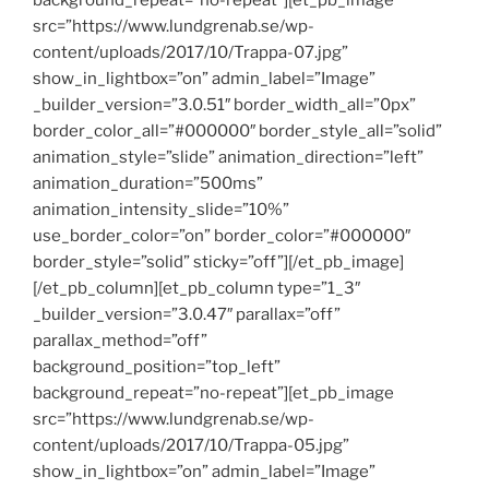
background_repeat=”no-repeat”][et_pb_image
src=”https://www.lundgrenab.se/wp-
content/uploads/2017/10/Trappa-07.jpg”
show_in_lightbox=”on” admin_label=”Image”
_builder_version=”3.0.51″ border_width_all=”0px”
border_color_all=”#000000″ border_style_all=”solid”
animation_style=”slide” animation_direction=”left”
animation_duration=”500ms”
animation_intensity_slide=”10%”
use_border_color=”on” border_color=”#000000″
border_style=”solid” sticky=”off”][/et_pb_image]
[/et_pb_column][et_pb_column type=”1_3″
_builder_version=”3.0.47″ parallax=”off”
parallax_method=”off”
background_position=”top_left”
background_repeat=”no-repeat”][et_pb_image
src=”https://www.lundgrenab.se/wp-
content/uploads/2017/10/Trappa-05.jpg”
show_in_lightbox=”on” admin_label=”Image”