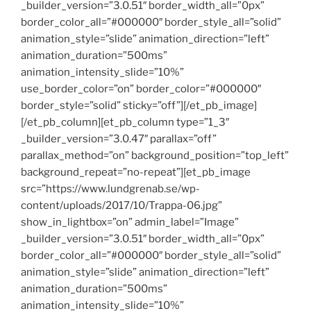
_builder_version=”3.0.51″ border_width_all=”0px”
border_color_all=”#000000″ border_style_all=”solid”
animation_style=”slide” animation_direction=”left”
animation_duration=”500ms”
animation_intensity_slide=”10%”
use_border_color=”on” border_color=”#000000″
border_style=”solid” sticky=”off”][/et_pb_image]
[/et_pb_column][et_pb_column type=”1_3″
_builder_version=”3.0.47″ parallax=”off”
parallax_method=”on” background_position=”top_left”
background_repeat=”no-repeat”][et_pb_image
src=”https://www.lundgrenab.se/wp-
content/uploads/2017/10/Trappa-06.jpg”
show_in_lightbox=”on” admin_label=”Image”
_builder_version=”3.0.51″ border_width_all=”0px”
border_color_all=”#000000″ border_style_all=”solid”
animation_style=”slide” animation_direction=”left”
animation_duration=”500ms”
animation_intensity_slide=”10%”