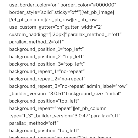
use_border_color=”on” border_color=”#000000″
border_style=”solid” sticky=”off”][/et_pb_image]
[/et_pb_column][/et_pb_row][et_pb_row
use_custom_gutter=”on” gutter_width=”2″
custom_padding=”||20px|” parallax_method_1=”off”
parallax_method_2=”off”
background_position_1=”top_left”
background_position_2=”top_left”
background_position_3=”top_left”
background_repeat_1=”no-repeat”
background_repeat_2=”no-repeat”
background_repeat_3=”no-repeat” admin_label=”row”
_builder_version=”3.0.51″ background_size=”initial”
background_position=”top_left”
background_repeat=”repeat”][et_pb_column
type=”1_3″ _builder_version=”3.0.47″ parallax=”off”
parallax_method=”off”
background_position=”top_left”