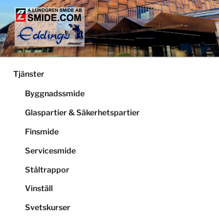
Hoppa
till
innehåll
LUNDGRENS SMIDE
Smide och glaspartier i Stockholm
Tjänster
Byggnadssmide
Glaspartier & Säkerhetspartier
Finsmide
Servicesmide
Ståltrappor
Vinställ
Svetskurser