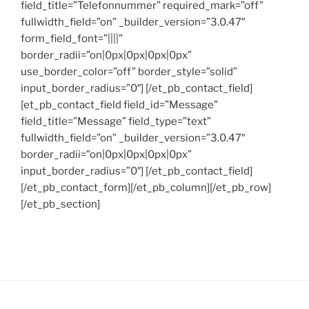
field_title=”Telefonnummer” required_mark=”off”
fullwidth_field=”on” _builder_version=”3.0.47″
form_field_font=”||||”
border_radii=”on|0px|0px|0px|0px”
use_border_color=”off” border_style=”solid”
input_border_radius=”0″] [/et_pb_contact_field]
[et_pb_contact_field field_id=”Message”
field_title=”Message” field_type=”text”
fullwidth_field=”on” _builder_version=”3.0.47″
border_radii=”on|0px|0px|0px|0px”
input_border_radius=”0″] [/et_pb_contact_field]
[/et_pb_contact_form][/et_pb_column][/et_pb_row]
[/et_pb_section]