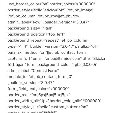
use_border_color=”on” border_color=”#000000″
border_style=”solid” sticky=”off”][/et_pb_image]
[/et_pb_column][/et_pb_row][et_pb_row
admin_label=”Row” _builder_version=”3.0.47″
background_size=”initial”
background_position=”top_left”
background_repeat=”repeat”][et_pb_column
type=”4_4″ _builder_version=”3.0.47″ parallax=”off”
parallax_method=”on”][et_pb_contact_form
captcha=”off” email=”anbud@smide.com” title=”Skicka
förfrågan” form_background_color=”rgba(0,0,0,0)”
admin_label=”Contact Form”
module_id=”et_pb_contact_form_0″
_builder_version=”3.0.47″
form_field_text_color=”#000000″
border_radii=”on|5px|5px|5px|5px”
border_width_all=”1px” border_color_all=”#000000″
border_style_all=”solid” custom_button=”on”