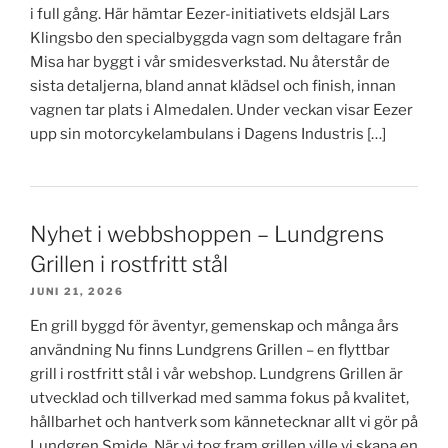
i full gång. Här hämtar Eezer-initiativets eldsjäl Lars
Klingsbo den specialbyggda vagn som deltagare från
Misa har byggt i vår smidesverkstad. Nu återstår de
sista detaljerna, bland annat klädsel och finish, innan
vagnen tar plats i Almedalen. Under veckan visar Eezer
upp sin motorcykelambulans i Dagens Industris […]
Nyhet i webbshoppen – Lundgrens
Grillen i rostfritt stål
JUNI 21, 2026
En grill byggd för äventyr, gemenskap och många års
användning Nu finns Lundgrens Grillen – en flyttbar
grill i rostfritt stål i vår webshop. Lundgrens Grillen är
utvecklad och tillverkad med samma fokus på kvalitet,
hållbarhet och hantverk som kännetecknar allt vi gör på
Lundgren Smide. När vi tog fram grillen ville vi skapa en