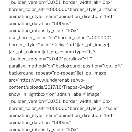
_builder_version=”3.0.51″ border_width_all=”0px”
border_color_all=”#000000″ border_style_all=”solid”
animation_style=”slide” animation_direction=”left”
animation_duration=”500ms”
animation_intensity_slide=”10%”
use_border_color=”on” border_color=”#000000″
border_style=”solid” sticky=”off”][/et_pb_image]
[/et_pb_column][et_pb_column type=”1_3″
_builder_version=”3.0.47″ parallax=”off”
parallax_method=”on” background_position=”top_left”
background_repeat=”no-repeat”][et_pb_image
src=”https://www.lundgrenab.se/wp-
content/uploads/2017/10/Trappa-04.jpg”
show_in_lightbox=”on” admin_label=”Image”
_builder_version=”3.0.51″ border_width_all=”0px”
border_color_all=”#000000″ border_style_all=”solid”
animation_style=”slide” animation_direction=”left”
animation_duration=”500ms”
animation_intensity_slide=”10%”