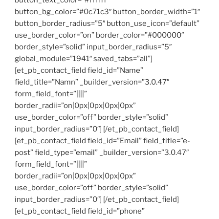
button_text_color=”#ffffff”
button_bg_color=”#0c71c3″ button_border_width=”1″
button_border_radius=”5″ button_use_icon=”default”
use_border_color=”on” border_color=”#000000″
border_style=”solid” input_border_radius=”5″
global_module=”1941″ saved_tabs=”all”]
[et_pb_contact_field field_id=”Name”
field_title=”Namn” _builder_version=”3.0.47″
form_field_font=”||||”
border_radii=”on|0px|0px|0px|0px”
use_border_color=”off” border_style=”solid”
input_border_radius=”0″] [/et_pb_contact_field]
[et_pb_contact_field field_id=”Email” field_title=”e-
post” field_type=”email” _builder_version=”3.0.47″
form_field_font=”||||”
border_radii=”on|0px|0px|0px|0px”
use_border_color=”off” border_style=”solid”
input_border_radius=”0″] [/et_pb_contact_field]
[et_pb_contact_field field_id=”phone”