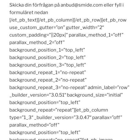
Skicka din förfrågan på anbud@smide.com eller fyll i
formuläret nedan
[/et_pb_text][/et_pb_column][/et_pb_row][et_pb_row
use_custom_gutter=”on” gutter_width=”2″
custom_padding=”||20px|” parallax_method_1=”off”
parallax_method_2=”off”
background_position_1=”top_left”
background_position_2=”top_left”
background_position_3=”top_left”
background_repeat_1=”no-repeat”
background_repeat_2=”no-repeat”
background_repeat_3=”no-repeat” admin_label=”row”
_builder_version=”3.0.51″ background_size=”initial”
background_position=”top_left”
background_repeat=”repeat”][et_pb_column
type=”1_3″ _builder_version=”3.0.47″ parallax=”off”
parallax_method=”off”
background_position=”top_left”