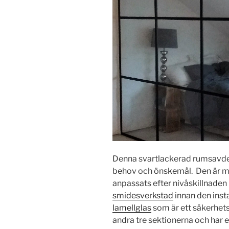
Denna svartlackerad rumsavdel
behov och önskemål. Den är må
anpassats efter nivåskillnaden 
smidesverkstad
innan den insta
lamellglas
som är ett säkerhets
andra tre sektionerna och har 