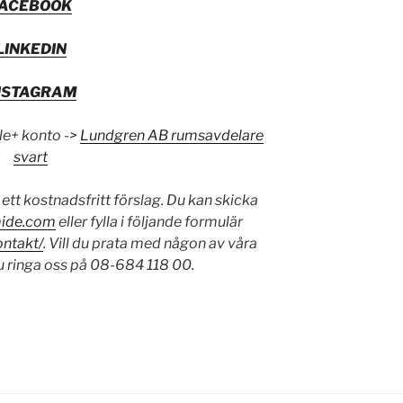
FACEBOOK
LINKEDIN
NSTAGRAM
le+ konto ->
Lundgren AB rumsavdelare
svart
 ett kostnadsfritt förslag. Du kan skicka
ide.com
eller fylla i följande formulär
ontakt/
. Vill du prata med någon av våra
u ringa oss på 08-684 118 00.