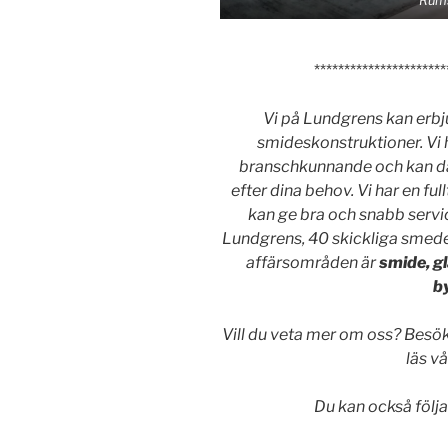
Rums
**********************
Vi på Lundgrens kan erbj
smideskonstruktioner. Vi 
branschkunnande och kan där
efter dina behov. Vi har en fu
kan ge bra och snabb servi
Lundgrens, 40 skickliga smede
affärsområden är
smide, gl
b
Vill du veta mer om oss? Besö
läs v
Du kan också följa