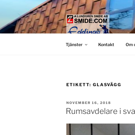
Hoppa
till
innehåll
LUNDGREN
Smide och glaspartier i Stock
Tjänster
Kontakt
Om 
ETIKETT:
GLASVÄGG
PUBLICERAT
NOVEMBER 16, 2018
Rumsavdelare i sva