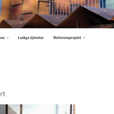
S SMIDE
holm
oss
Lediga tjänster
Referensprojekt
rt