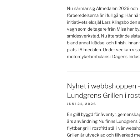
Nu närmar sig Almedalen 2026 och
förberedelserna är i full gång. Här h
initiativets eldsjäl Lars Klingsbo den
vagn som deltagare från Misa har byg
smidesverkstad. Nu återstår de sista
bland annat klädsel och finish, innan
plats i Almedalen. Under veckan visa
motorcykelambulans i Dagens Industr
Nyhet i webbshoppen 
Lundgrens Grillen i rostf
JUNI 21, 2026
En grill byggd för äventyr, gemensk
års användning Nu finns Lundgrens Gr
flyttbar grill i rostfritt stål i vår we
Grillen är utvecklad och tillverkad