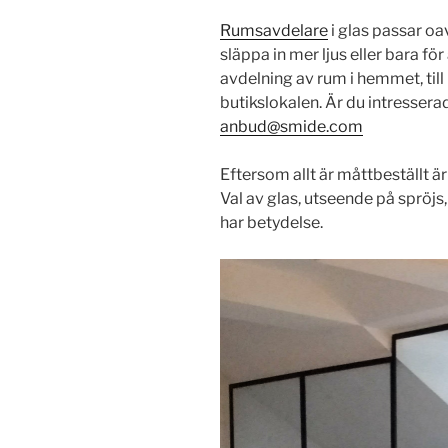
Rumsavdelare
i glas passar oav
släppa in mer ljus eller bara fö
avdelning av rum i hemmet, til
butikslokalen. Är du intresserad
anbud@smide.com
Eftersom allt är måttbeställt är
Val av glas, utseende på spröjs
har betydelse.