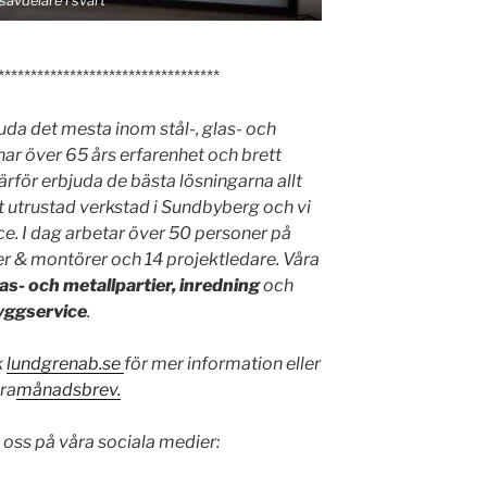
avdelare i svart
**********************************
uda det mesta inom stål-, glas- och
har över 65 års erfarenhet och brett
för erbjuda de bästa lösningarna allt
llt utrustad verkstad i Sundbyberg och vi
ce. I dag arbetar över 50 personer på
r & montörer och 14 projektledare. Våra
as- och metallpartier, inredning
och
yggservice
.
k
lundgrenab.se
för mer information eller
åra
månadsbrev.
 oss på våra sociala medier: