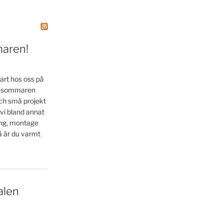
maren!
art hos oss på
la sommaren
ch små projekt
 vi bland annat
ing, montage
å är du varmt
alen