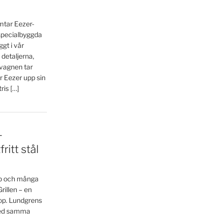
ämtar Eezer-
 specialbyggda
gt i vår
 detaljerna,
 vagnen tar
r Eezer upp sin
is […]
–
ritt stål
ap och många
illen – en
bshop. Lundgrens
 med samma