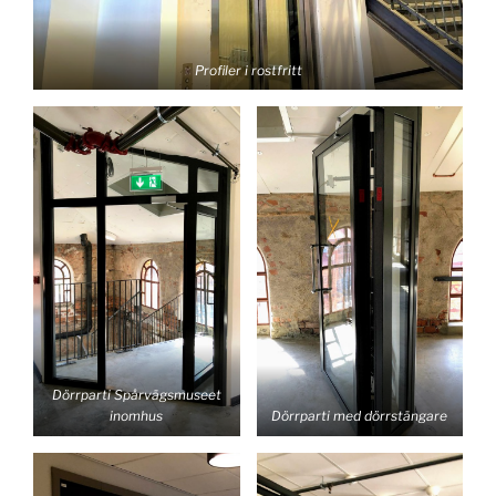
Profiler i rostfritt
Dörrparti Spårvägsmuseet
inomhus
Dörrparti med dörrstängare