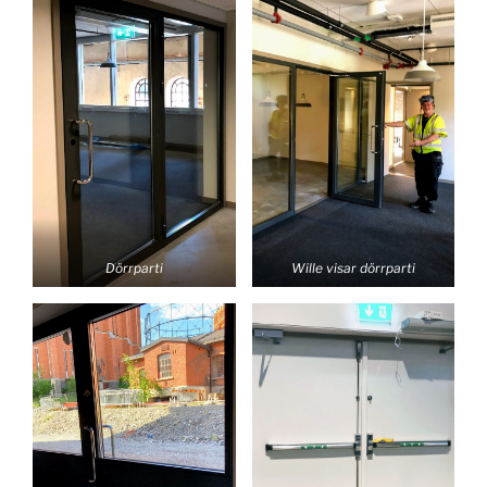
Dörrparti
Wille visar dörrparti