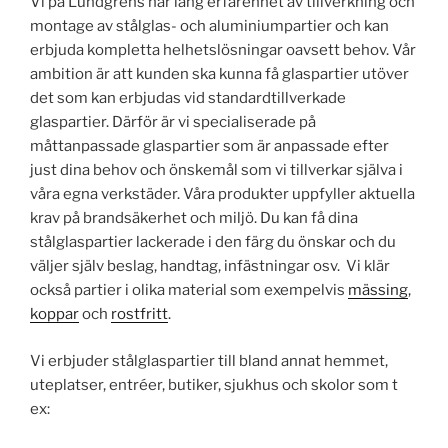
Vi på Lundgrens har lång erfarenhet av tillverkning och
montage av stålglas- och aluminiumpartier och kan
erbjuda kompletta helhetslösningar oavsett behov. Vår
ambition är att kunden ska kunna få glaspartier utöver
det som kan erbjudas vid standardtillverkade
glaspartier. Därför är vi specialiserade på
måttanpassade glaspartier som är anpassade efter
just dina behov och önskemål som vi tillverkar själva i
våra egna verkstäder. Våra produkter uppfyller aktuella
krav på brandsäkerhet och miljö. Du kan få dina
stålglaspartier lackerade i den färg du önskar och du
väljer själv beslag, handtag, infästningar osv. Vi klär
också partier i olika material som exempelvis
mässing
,
koppar
och
rostfritt
.
Vi erbjuder stålglaspartier till bland annat hemmet,
uteplatser, entréer, butiker, sjukhus och skolor som t
ex: