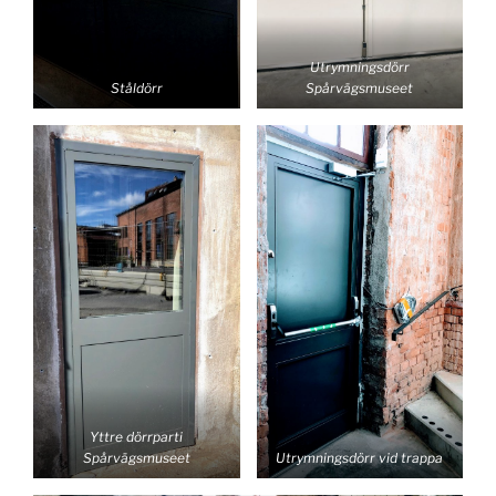
Utrymningsdörr
Ståldörr
Spårvägsmuseet
Yttre dörrparti
Spårvägsmuseet
Utrymningsdörr vid trappa