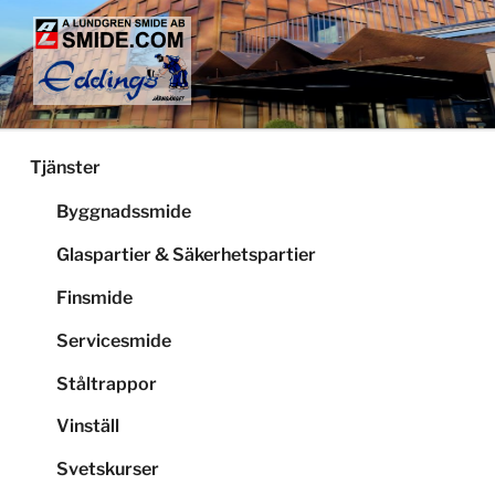
Hoppa
till
innehåll
LUNDGRENS SMIDE
Smide och glaspartier i Stockholm
Tjänster
Byggnadssmide
Glaspartier & Säkerhetspartier
Finsmide
Servicesmide
Ståltrappor
Vinställ
Svetskurser