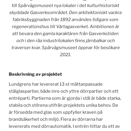
till Spårvägsmuseet nya lokaler i det kulturhistoriskt
skyddade Gasverksområdet. Den arkitektoniskt vackra
fabriksbyggnaden från 1892 användes tidigare som
regenerationshus till Värtagasverket. Ambitionen är
att bevara den gamla karaktären från Gasverkstiden
och i den råa industrilokalen finns järnbalkar och
traverser kvar. Spårvägsmuseet öppnar för besökare
2021.
Beskrivning av projektet
Lundgrens har levererat 13 st måttanpassade
stålglaspartier, både inre och yttre dörrpartier och ett
entréparti. Partierna som är gjorda i stål är både starka,
stabila och stilrena utifrån projektets unika behov. De
är försedda med glas som uppfyller kraven på
brandsäkerhet och miljö. Flera av dörrarna har
levererats med dörrautomatik. I entrén hittar du ett av