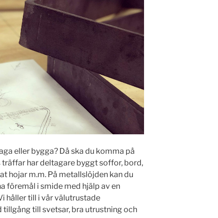
laga eller bygga? Då ska du komma på
 träffar har deltagare byggt soffor, bord,
xat hojar m.m. På metallslöjden kan du
na föremål i smide med hjälp av en
håller till i vår välutrustade
llgång till svetsar, bra utrustning och