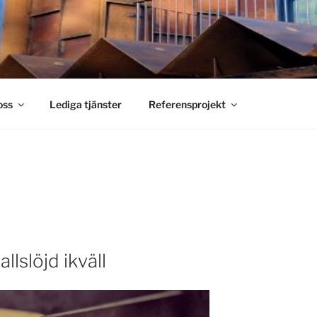
S SMIDE
holm
oss
Lediga tjänster
Referensprojekt
lslöjd ikväll