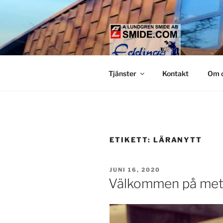
Hoppa
till
innehåll
LUNDGREN
Smide och glaspartier i Stock
Tjänster
Kontakt
Om 
ETIKETT:
LÄRANYTT
PUBLICERAT
JUNI 16, 2020
Välkommen på metal