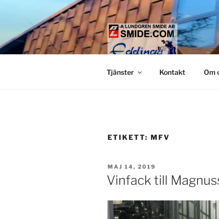
Hoppa
till
innehåll
LUNDGREN
Smide och glaspartier i Stock
Tjänster
Kontakt
Om 
ETIKETT:
MFV
PUBLICERAT
MAJ 14, 2019
Vinfack till Magnu