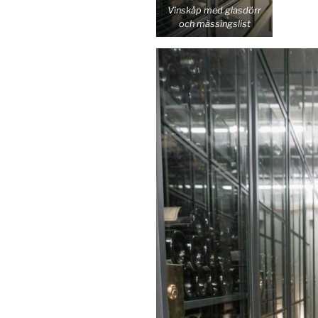
Vinskåp med glasdörr
och mässingslist