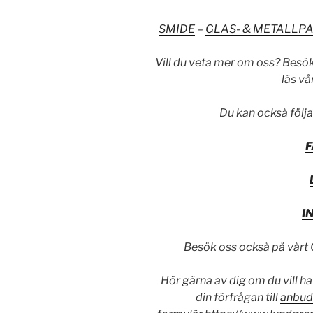
SMIDE
–
GLAS- & METALLP
Vill du veta mer om oss? Besö
läs v
Du kan också följa
I
Besök oss också på vårt
Hör gärna av dig om du vill ha
din förfrågan till
anbu