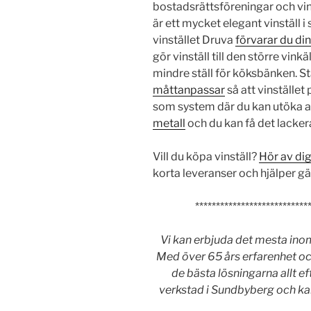
bostadsrättsföreningar och vin
är ett mycket elegant vinställ i
vinstället Druva
förvarar du din
gör vinställ till den större vinkä
mindre ställ för köksbänken. 
måttanpassar
så att vinstället
som system där du kan utöka ant
metall
och du kan få det lackera
Vill du köpa vinställ?
Hör av di
korta leveranser och hjälper g
***************************
Vi kan erbjuda det mesta inom
Med över 65 års erfarenhet oc
de bästa lösningarna allt eft
verkstad i Sundbyberg och kan