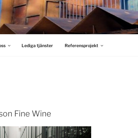
S SMIDE
holm
oss
Lediga tjänster
Referensprojekt
sson Fine Wine