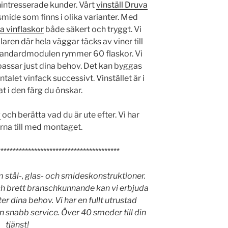
intresserade kunder. Vårt
vinställ Druva
 smide som finns i olika varianter. Med
a vinflaskor
både säkert och tryggt. Vi
llaren där hela väggar täcks av viner till
Standardmodulen rymmer 60 flaskor. Vi
 passar just dina behov. Det kan byggas
alet vinfack successivt. Vinstället är i
t i den färg du önskar.
g
och berätta vad du är ute efter. Vi har
ärna till med montaget.
****************************************
 stål-, glas- och smideskonstruktioner.
h brett branschkunnande kan vi erbjuda
er dina behov. Vi har en fullt utrustad
 snabb service. Över 40 smeder till din
tjänst!