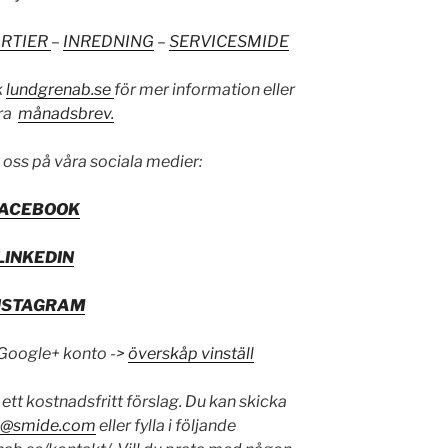
ARTIER
–
INREDNING
–
SERVICESMIDE
k
lundgrenab.se
för mer information eller
åra
månadsbrev.
 oss på våra sociala medier:
FACEBOOK
LINKEDIN
NSTAGRAM
 Google+ konto ->
överskåp vinställ
 ett kostnadsfritt förslag. Du kan skicka
d@smide.com
eller fylla i följande