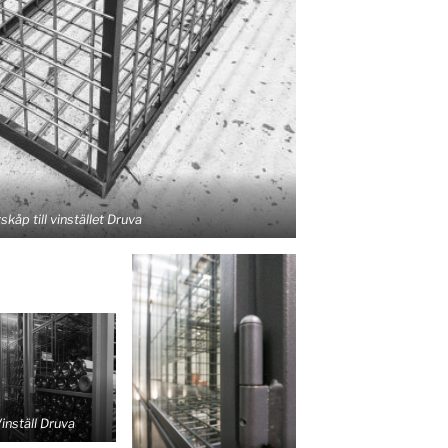
skåp till vinstället Druva
inställ Druva