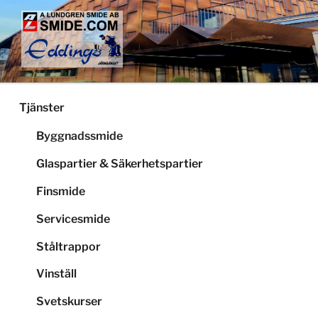
Hoppa
till
innehåll
LUNDGRENS SMIDE
Smide och glaspartier i Stockholm
Tjänster
Byggnadssmide
Glaspartier & Säkerhetspartier
Finsmide
Servicesmide
Ståltrappor
Vinställ
Svetskurser