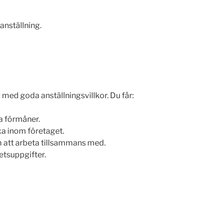
anställning.
g med goda anställningsvillkor. Du får:
a förmåner.
xa inom företaget.
m att arbeta tillsammans med.
tsuppgifter.