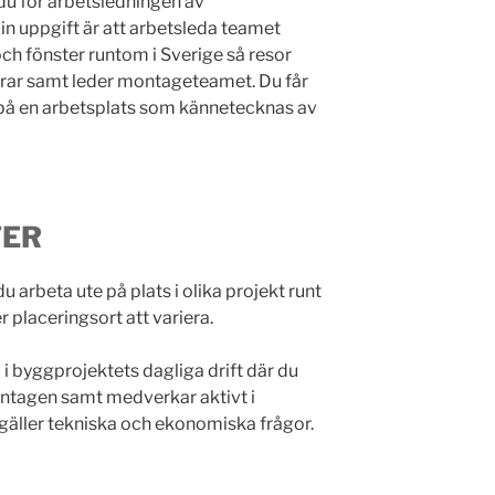
u för arbetsledningen av
n uppgift är att arbetsleda teamet
ch fönster runtom i Sverige så resor
erar samt leder montageteamet. Du får
 på en arbetsplats som kännetecknas av
TER
rbeta ute på plats i olika projekt runt
placeringsort att variera.
i byggprojektets dagliga drift där du
montagen samt medverkar aktivt i
äller tekniska och ekonomiska frågor.