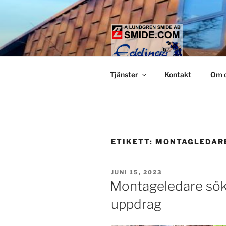
Hoppa
till
innehåll
LUNDGREN
Smide och glaspartier i Stock
Tjänster
Kontakt
Om 
ETIKETT:
MONTAGLEDAR
PUBLICERAT
JUNI 15, 2023
Montageledare sök
uppdrag