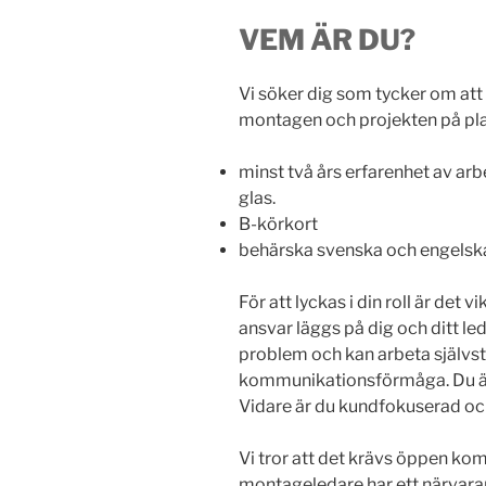
VEM ÄR DU?
Vi söker dig som tycker om att
montagen och projekten på plat
minst två års erfarenhet av ar
glas.
B-körkort
behärska svenska och engelska i
För att lyckas i din roll är det vi
ansvar läggs på dig och ditt led
problem och kan arbeta självs
kommunikationsförmåga. Du är
Vidare är du kundfokuserad och
Vi tror att det krävs öppen k
montageledare har ett närvaran