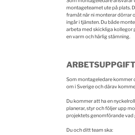
Som montageledare ansvarar d
montageteamet ute på plats. Di
framåt när ni monterar dörrar o
ingår i tjänsten. Du både mont
arbeta med skickliga kollegor
en varm och härlig stämning.
ARBETSUPPGIF
Som montageledare kommer du a
om i Sverige och därav kommer 
Du kommer att ha en nyckelroll 
planerar, styr och följer upp 
projektets genomförande vad g
Du och ditt team ska: