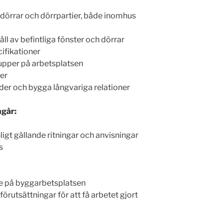
, dörrar och dörrpartier, både inomhus
ll av befintliga fönster och dörrar
cifikationer
pper på arbetsplatsen
ker
nder och bygga långvariga relationer
ngår:
nligt gällande ritningar och anvisningar
s
ute på byggarbetsplatsen
förutsättningar för att få arbetet gjort