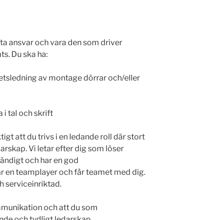
 ta ansvar och vara den som driver
s. Du ska ha:
betsledning av montage dörrar och/eller
 tal och skrift
ktigt att du trivs i en ledande roll där stort
arskap. Vi letar efter dig som löser
tändigt och har en god
 en teamplayer och får teamet med dig.
 serviceinriktad.
ommunikation och att du som
de och tydligt ledarskap.