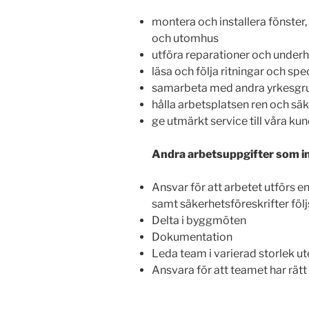
montera och installera fönster
och utomhus
utföra reparationer och underhå
läsa och följa ritningar och spe
samarbeta med andra yrkesgru
hålla arbetsplatsen ren och sä
ge utmärkt service till våra ku
Andra arbetsuppgifter som i
Ansvar för att arbetet utförs e
samt säkerhetsföreskrifter följ
Delta i byggmöten
Dokumentation
Leda team i varierad storlek 
Ansvara för att teamet har rätt 