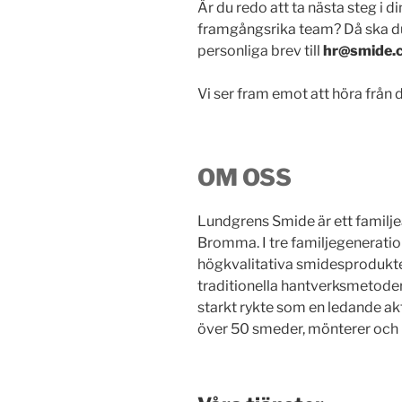
Är du redo att ta nästa steg i di
framgångsrika team? Då ska du 
personliga brev till
hr@smide
Vi ser fram emot att höra från d
OM OSS
Lundgrens Smide är ett familje
Bromma. I tre familjegeneratio
högkvalitativa smidesprodukte
traditionella hantverksmetoder
starkt rykte som en ledande ak
över 50 smeder, mönterer och 