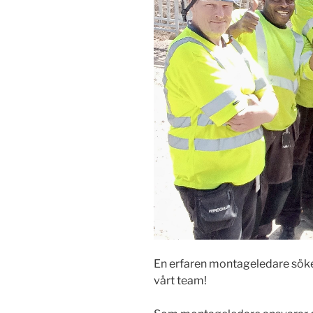
En erfaren montageledare söke
vårt team!