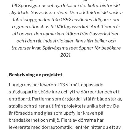
till Spårvägsmuseet nya lokaler i det kulturhistoriskt
skyddade Gasverksområdet. Den arkitektoniskt vackra
fabriksbyggnaden från 1892 användes tidigare som
regenerationshus till Värtagasverket. Ambitionen är
att bevara den gamla karaktären från Gasverkstiden
och i den råa industrilokalen finns järnbalkar och
traverser kvar. Spårvägsmuseet öppnar för besökare
2021.
Beskrivning av projektet
Lundgrens har levererat 13 st måttanpassade
stålglaspartier, både inre och yttre dörrpartier och ett
entréparti. Partierna som är gjorda i stål är både starka,
stabila och stilrena utifrån projektets unika behov. De
är försedda med glas som uppfyller kraven på
brandsäkerhet och miljö. Flera av dörrarna har
levererats med dörrautomatik. I entrén hittar du ett av