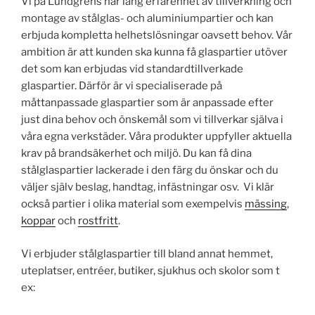
Vi på Lundgrens har lång erfarenhet av tillverkning och
montage av stålglas- och aluminiumpartier och kan
erbjuda kompletta helhetslösningar oavsett behov. Vår
ambition är att kunden ska kunna få glaspartier utöver
det som kan erbjudas vid standardtillverkade
glaspartier. Därför är vi specialiserade på
måttanpassade glaspartier som är anpassade efter
just dina behov och önskemål som vi tillverkar själva i
våra egna verkstäder. Våra produkter uppfyller aktuella
krav på brandsäkerhet och miljö. Du kan få dina
stålglaspartier lackerade i den färg du önskar och du
väljer själv beslag, handtag, infästningar osv. Vi klär
också partier i olika material som exempelvis
mässing
,
koppar
och
rostfritt
.
Vi erbjuder stålglaspartier till bland annat hemmet,
uteplatser, entréer, butiker, sjukhus och skolor som t
ex: