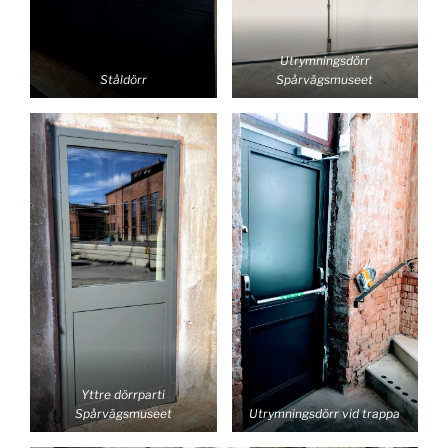
Utrymningsdörr
Ståldörr
Spårvägsmuseet
Yttre dörrparti
Spårvägsmuseet
Utrymningsdörr vid trappa