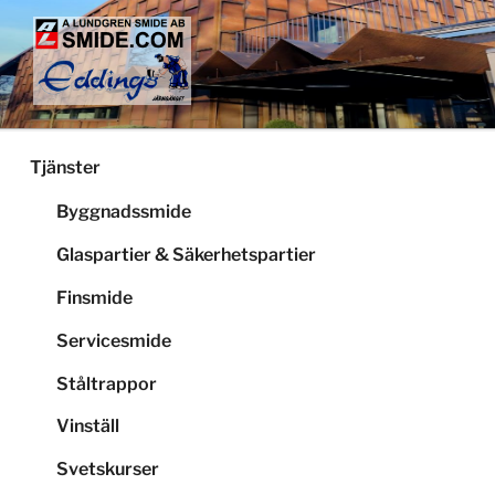
Hoppa
till
innehåll
LUNDGRENS SMIDE
Smide och glaspartier i Stockholm
Tjänster
Byggnadssmide
Glaspartier & Säkerhetspartier
Finsmide
Servicesmide
Ståltrappor
Vinställ
Svetskurser