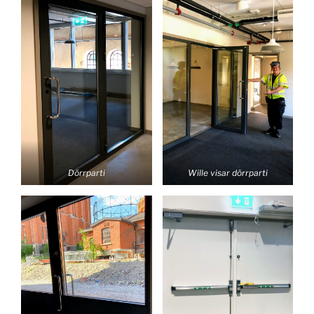
Dörrparti
Wille visar dörrparti