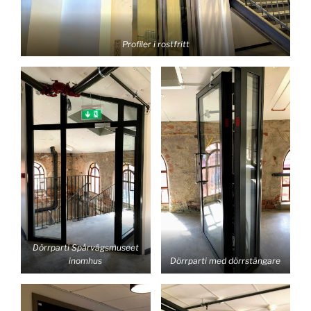
Profiler i rostfritt
Dörrparti Spårvägsmuseet
inomhus
Dörrparti med dörrstängare