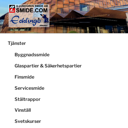
Hoppa
till
innehåll
LUNDGRENS SMIDE
Smide och glaspartier i Stockholm
Tjänster
Byggnadssmide
Glaspartier & Säkerhetspartier
Finsmide
Servicesmide
Ståltrappor
Vinställ
Svetskurser