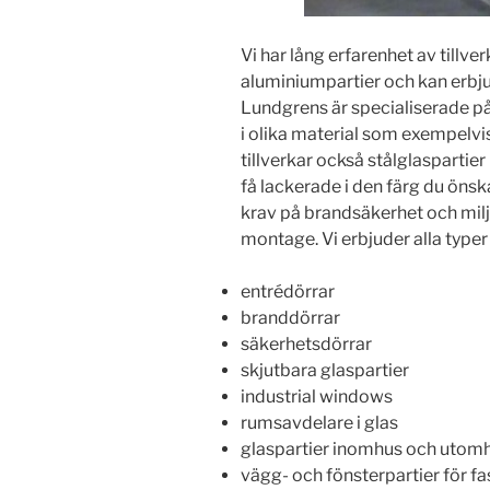
Vi har lång erfarenhet av tillv
aluminiumpartier och kan erbj
Lundgrens är specialiserade p
i olika material som exempelvi
tillverkar också stålglaspartie
få lackerade i den färg du önsk
krav på brandsäkerhet och miljö
montage. Vi erbjuder alla typer 
entrédörrar
branddörrar
säkerhetsdörrar
skjutbara glaspartier
industrial windows
rumsavdelare i glas
glaspartier inomhus och utom
vägg- och fönsterpartier för f