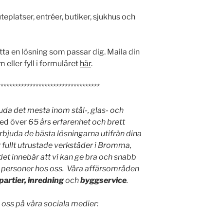
uteplatser, entréer, butiker, sjukhus och
 hitta en lösning som passar dig. Maila din
ller fyll i formuläret
här
.
***********************************
uda det mesta inom stål-, glas- och
ed över
65 års erfarenhet och brett
bjuda de bästa lösningarna utifrån dina
 fullt utrustade verkstäder i Bromma,
det innebär att vi kan ge bra och snabb
50 personer hos oss. Våra affärsområden
partier, inredning
och
byggservice
.
 oss på våra sociala medier: