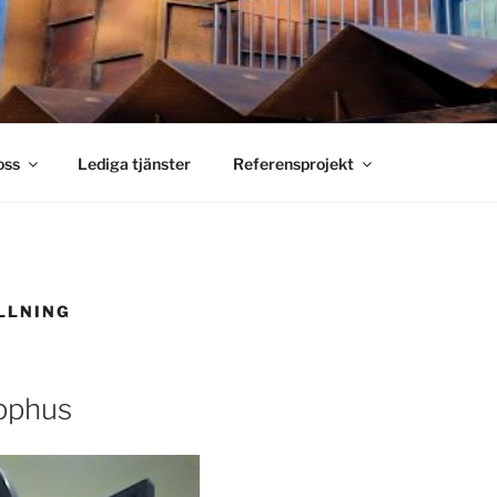
S SMIDE
holm
oss
Lediga tjänster
Referensprojekt
LLNING
apphus