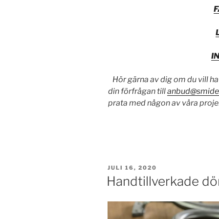
I
Hör gärna av dig om du vill ha
din förfrågan till
anbud@smide
prata med någon av våra proje
PUBLICERAT
JULI 16, 2020
Handtillverkade d