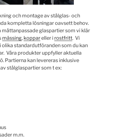
erkning och montage av stålglas- och
uda kompletta lösningar oavsett behov.
å måttanpassade glaspartier som vi klär
s
mässing
,
koppar
eller i
rostfritt
. Vi
r i olika standardutföranden som du kan
ar. Våra produkter uppfyller aktuella
. Partierna kan levereras inklusive
av stålglaspartier som t ex:
hus
asader m.m.