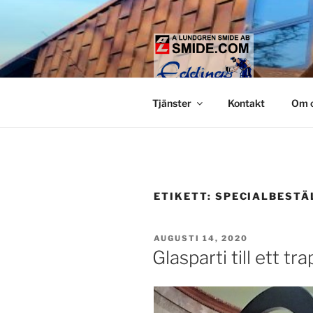
Hoppa
till
innehåll
LUNDGREN
Smide och glaspartier i Stock
Tjänster
Kontakt
Om 
ETIKETT:
SPECIALBESTÄ
PUBLICERAT
AUGUSTI 14, 2020
Glasparti till ett tr