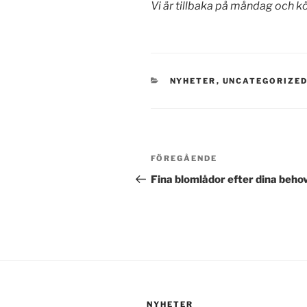
Vi är tillbaka på måndag och 
KATEGORIER
NYHETER
,
UNCATEGORIZE
Inläggsnavigering
Föregående
FÖREGÅENDE
inlägg
Fina blomlådor efter dina beho
NYHETER