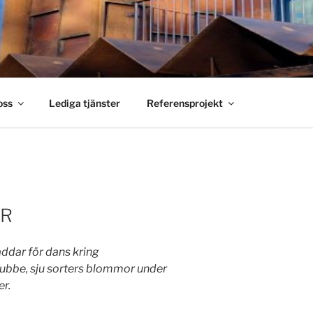
S SMIDE
holm
oss
Lediga tjänster
Referensprojekt
AR
addar för dans kring
ubbe, sju sorters blommor under
r.