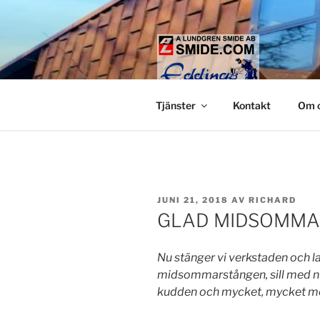
Hoppa
till
innehåll
LUNDGREN
Smide och glaspartier i Stock
Tjänster
Kontakt
Om 
PUBLICERAT
JUNI 21, 2018
AV
RICHARD
GLAD MIDSOMM
Nu stänger vi verkstaden och l
midsommarstången, sill med n
kudden och mycket, mycket me