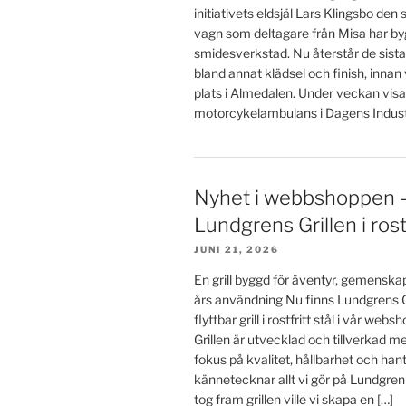
initiativets eldsjäl Lars Klingsbo den
vagn som deltagare från Misa har byg
smidesverkstad. Nu återstår de sista
bland annat klädsel och finish, innan
plats i Almedalen. Under veckan visa
motorcykelambulans i Dagens Industr
Nyhet i webbshoppen 
Lundgrens Grillen i rostf
JUNI 21, 2026
En grill byggd för äventyr, gemensk
års användning Nu finns Lundgrens Gr
flyttbar grill i rostfritt stål i vår we
Grillen är utvecklad och tillverkad
fokus på kvalitet, hållbarhet och ha
kännetecknar allt vi gör på Lundgren
tog fram grillen ville vi skapa en […]