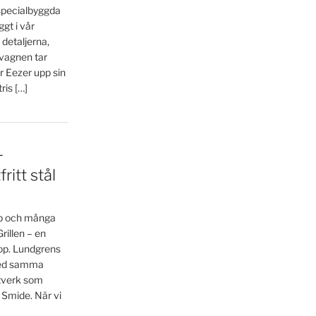
 specialbyggda
gt i vår
 detaljerna,
 vagnen tar
r Eezer upp sin
is […]
–
ritt stål
ap och många
illen – en
bshop. Lundgrens
 med samma
ntverk som
 Smide. När vi