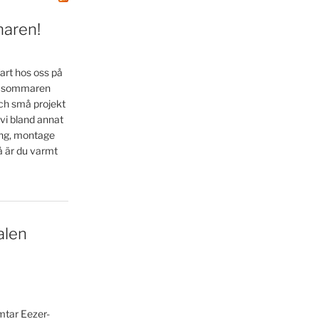
maren!
art hos oss på
la sommaren
ch små projekt
 vi bland annat
ing, montage
å är du varmt
alen
ämtar Eezer-