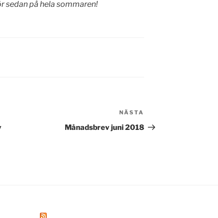
kör sedan på hela sommaren!
D
NÄSTA
Nästa
inlägg
v
Månadsbrev juni 2018