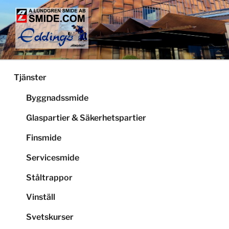
Hoppa
till
innehåll
LUNDGRENS SMIDE
Smide och glaspartier i Stockholm
Tjänster
Byggnadssmide
Glaspartier & Säkerhetspartier
Finsmide
Servicesmide
Ståltrappor
Vinställ
Svetskurser