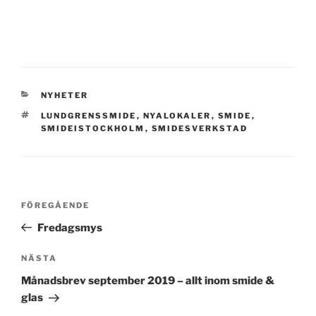
KATEGORIER
NYHETER
TAGGAR
LUNDGRENSSMIDE
,
NYALOKALER
,
SMIDE
,
SMIDEISTOCKHOLM
,
SMIDESVERKSTAD
Inläggsnavigering
Föregående
FÖREGÅENDE
inlägg
Fredagsmys
Nästa
NÄSTA
inlägg
Månadsbrev september 2019 – allt inom smide &
glas