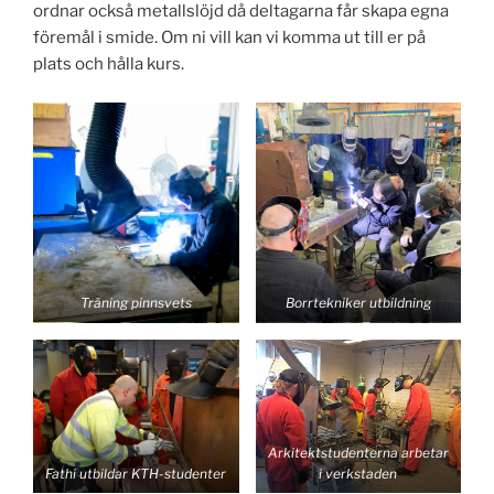
ordnar också metallslöjd då deltagarna får skapa egna
föremål i smide. Om ni vill kan vi komma ut till er på
plats och hålla kurs.
Träning pinnsvets
Borrtekniker utbildning
Arkitektstudenterna arbetar
Fathi utbildar KTH-studenter
i verkstaden