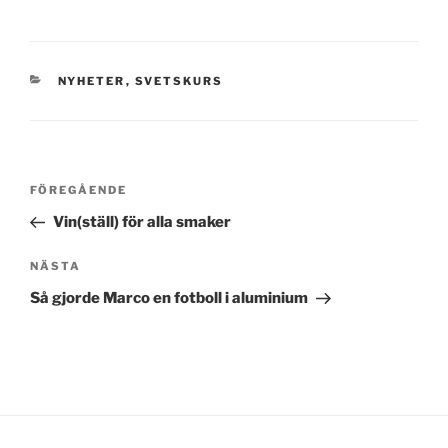
KATEGORIER
NYHETER
,
SVETSKURS
Inläggsnavigering
Föregående
FÖREGÅENDE
inlägg
Vin(ställ) för alla smaker
Nästa
NÄSTA
inlägg
Så gjorde Marco en fotboll i aluminium