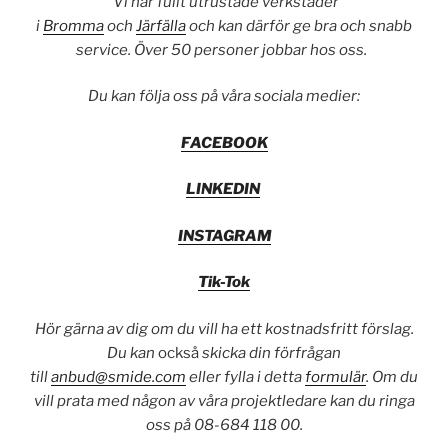
Vi har fullt utrustade verkstäder
i
Bromma
och
Järfälla
och kan därför ge bra och snabb
service. Över 50 personer jobbar hos oss.
Du kan följa oss på våra sociala medier:
FACEBOOK
LINKEDIN
INSTAGRAM
Tik-Tok
Hör gärna av dig om du vill ha ett kostnadsfritt förslag.
Du kan
också
skicka din förfrågan
till
anbud@smide.com
eller fylla i detta
formulär
. Om du
vill prata med någon av våra projektledare kan du ringa
oss på 08-684 118 00.