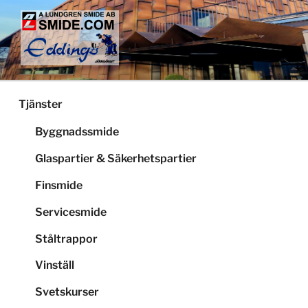
Hoppa
till
innehåll
LUNDGRENS SMIDE
Smide och glaspartier i Stockholm
Tjänster
Byggnadssmide
Glaspartier & Säkerhetspartier
Finsmide
Servicesmide
Ståltrappor
Vinställ
Svetskurser