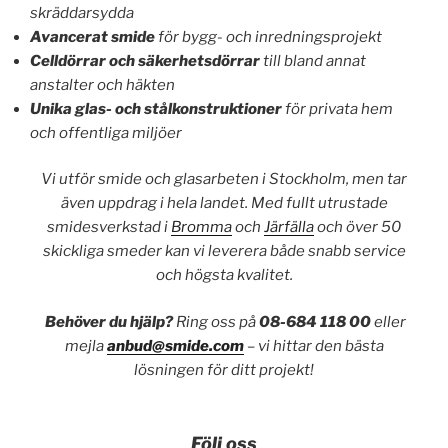
skräddarsydda
Avancerat smide
för bygg- och inredningsprojekt
Celldörrar och säkerhetsdörrar
till bland annat
anstalter och häkten
Unika glas- och stålkonstruktioner
för privata hem
och offentliga miljöer
Vi utför smide och glasarbeten i Stockholm, men tar
även uppdrag i hela landet. Med fullt utrustade
smidesverkstad i
Bromma
och
Järfälla
och över 50
skickliga smeder kan vi leverera både snabb service
och högsta kvalitet.
Behöver du hjälp?
Ring oss på
08-684 118 00
eller
mejla
anbud@smide.com
– vi hittar den bästa
lösningen för ditt projekt!
Följ oss