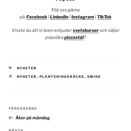
Följ oss gärna
på:
Facebook
|
LinkedIn
|
Instagram
|
TikTok
Visste du att vi även erbjuder
svetskurser
och säljer
populära
pizzastål
?
KATEGORIER
NYHETER
TAGGAR
NYHETER
,
PLANTERINGSRÄCKE
,
SMIDE
Inläggsnavigering
Föregående
FÖREGÅENDE
inlägg
Åter på måndag
NÄSTA