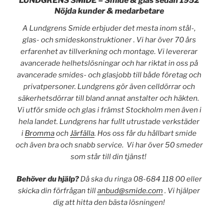
LUNDGRENS SMIDE – Smide & glas sedan 1952
Nöjda kunder & medarbetare
A Lundgrens Smide erbjuder det mesta inom stål-,
glas- och smideskonstruktioner .
Vi har över 70 års
erfarenhet av tillverkning och montage. Vi levererar
avancerade helhetslösningar och har riktat in oss på
avancerade smides- och glasjobb till både företag och
privatpersoner. Lundgrens gör även celldörrar och
säkerhetsdörrar till bland annat anstalter och häkten.
Vi utför smide och glas i främst Stockholm men även i
hela landet. Lundgrens har fullt utrustade verkstäder
i
Bromma
och
Järfälla
. Hos oss får du hållbart smide
och även bra och snabb service. Vi har över 50 smeder
som står till din tjänst!
Behöver du hjälp?
Då ska du ringa 08-684 118 00 eller
skicka din förfrågan till
anbud@smide.com
. Vi hjälper
dig att hitta den bästa lösningen!