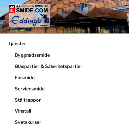
Hoppa
till
innehåll
LUNDGRENS SMIDE
Smide och glaspartier i Stockholm
Tjänster
Byggnadssmide
Glaspartier & Säkerhetspartier
Finsmide
Servicesmide
Ståltrappor
Vinställ
Svetskurser