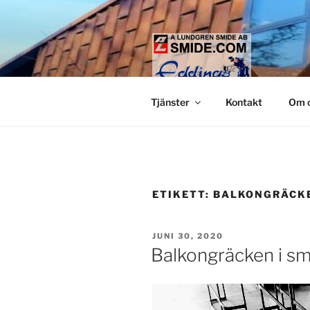
Hoppa
till
innehåll
LUNDGREN
Smide och glaspartier i Stock
Tjänster
Kontakt
Om 
ETIKETT:
BALKONGRÄCK
PUBLICERAT
JUNI 30, 2020
Balkongräcken i s