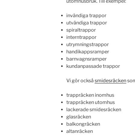
utomhusbruk. Till exempel:
invändiga trappor
utvändiga trappor
spiraltrappor
interntrappor
utrymningstrappor
handikappsramper
barnvagnsramper
kundanpassade trappor
Vi gör också
smidesräcken
som
trappräcken inomhus
trappräcken utomhus
lackerade smidesräcken
glasräcken
balkongräcken
altanräcken