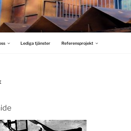
S SMIDE
holm
oss
Lediga tjänster
Referensprojekt
E
mide