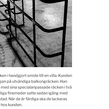
en i handgjort smide till en villa. Kunden
rågan på utvändiga balkongräcken. Han
re med sina specialanpassade räcken i två
ckliga finsmeder satte sedan igång med
stad. När de är färdiga ska de lackeras
 hos kunden.