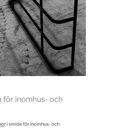
n för inomhus- och
po
r i smide för inomhus- och