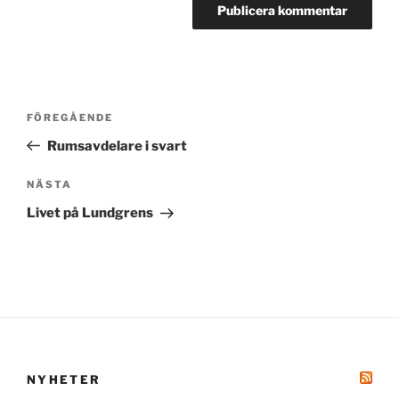
Inläggsnavigering
Föregående
FÖREGÅENDE
inlägg
Rumsavdelare i svart
Nästa
NÄSTA
inlägg
Livet på Lundgrens
NYHETER