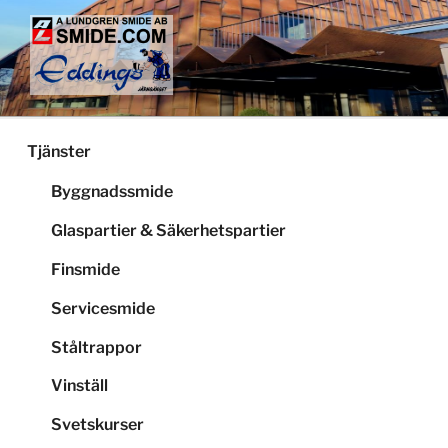
Hoppa
till
innehåll
LUNDGRENS SMIDE
Smide och glaspartier i Stockholm
Tjänster
Byggnadssmide
Glaspartier & Säkerhetspartier
Finsmide
Servicesmide
Ståltrappor
Vinställ
Svetskurser