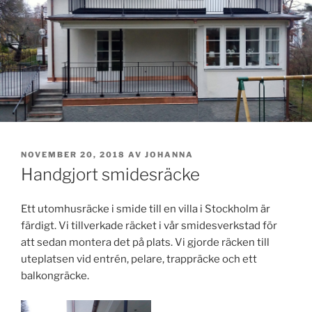
PUBLICERAT
NOVEMBER 20, 2018
AV
JOHANNA
Handgjort smidesräcke
Ett utomhusräcke i smide till en villa i Stockholm är
färdigt. Vi tillverkade räcket i vår smidesverkstad för
att sedan montera det på plats. Vi gjorde räcken till
uteplatsen vid entrén, pelare, trappräcke och ett
balkongräcke.