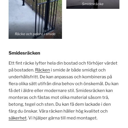
Smidesräcke
Räcke och pelare i smide
Smidesräcken
Ett fint räcke lyfter hela din bostad och förhöjer värdet
på bostaden.
Räcken
i smide är både smidigt och
underhållsfritt. De kan anpassas och kombineras på
flera olika sätt utifrån dina behov och önskemål. Du kan
få det i äldre eller modernare stil. Smidesräcken kan
monteras och fästas mot olika material såsom trä,
betong, tegel och sten. Du kan få dem lackade i den
färg du önskar. Våra räcken håller hög kvalitet och
säkerhet
. Vi hjälper gärna till med montaget.