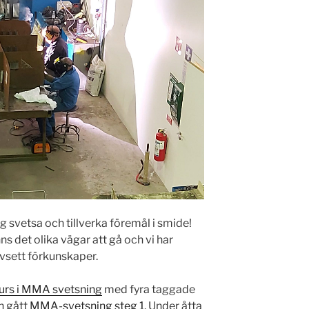
sig svetsa och tillverka föremål i smide!
nns det olika vägar att gå och vi har
vsett förkunskaper.
kurs i MMA svetsning
med fyra taggade
n gått
MMA-svetsning steg 1
. Under åtta