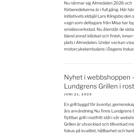
Nu närmar sig Almedalen 2026 och
förberedelserna är i full gång. Här h
initiativets eldsjäl Lars Klingsbo den
vagn som deltagare från Misa har byg
smidesverkstad. Nu återstår de sista
bland annat klädsel och finish, innan
plats i Almedalen. Under veckan visa
motorcykelambulans i Dagens Industr
Nyhet i webbshoppen 
Lundgrens Grillen i rostf
JUNI 21, 2026
En grill byggd för äventyr, gemensk
års användning Nu finns Lundgrens Gr
flyttbar grill i rostfritt stål i vår we
Grillen är utvecklad och tillverkad
fokus på kvalitet, hållbarhet och ha