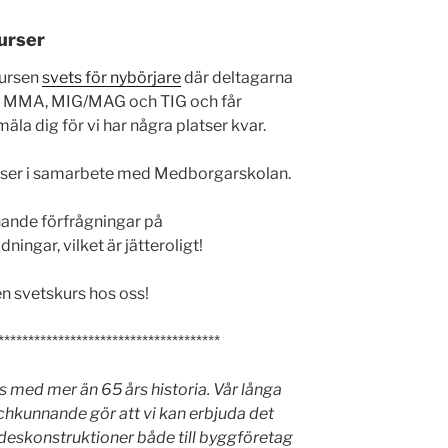
urser
kursen
svets för nybörjare
där deltagarna
a MMA, MIG/MAG och TIG och får
äla dig för vi har några platser kvar.
ser i samarbete med Medborgarskolan.
nnande förfrågningar på
ngar, vilket är jätteroligt!
en svetskurs hos oss!
*************************************
s med mer än 65 års historia. Vår långa
hkunnande gör att vi kan erbjuda det
ideskonstruktioner både till byggföretag