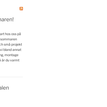
maren!
art hos oss på
la sommaren
ch små projekt
 vi bland annat
ing, montage
å är du varmt
alen