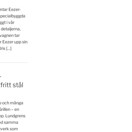
ämtar Eezer-
 specialbyggda
gt i vår
 detaljerna,
 vagnen tar
r Eezer upp sin
is […]
–
ritt stål
ap och många
illen – en
bshop. Lundgrens
 med samma
ntverk som