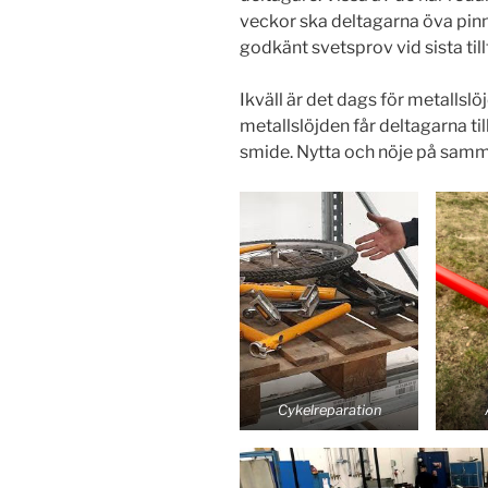
veckor ska deltagarna öva pinns
godkänt svetsprov vid sista tillf
Ikväll är det dags för metallsl
metallslöjden får deltagarna ti
smide. Nytta och nöje på samma
Cykelreparation