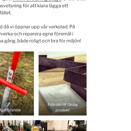
vetsning för att klara lägga ett
ället.
öjd då vi öppnar upp vår verkstad. På
llverka och reparera egna föremål i
 gång, både roligt och bra för miljön!
Från idé till färdig
Agilityhinder
produkt