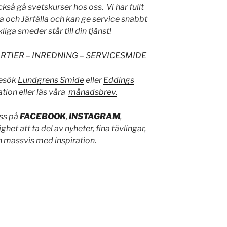
kså gå svetskurser hos oss. Vi har fullt
 och Järfälla och kan ge service snabbt
iga smeder står till din tjänst!
ARTIER
–
INREDNING
–
SERVICESMIDE
Besök
Lundgrens Smide
eller
Eddings
tion eller läs våra
månadsbrev.
oss på
FACEBOOK
,
INSTAGRAM
,
ghet att ta del av nyheter, fina tävlingar,
 massvis med inspiration.