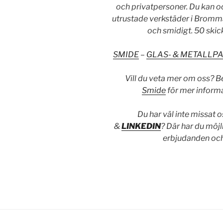
och privatpersoner. Du kan oc
utrustade verkstäder i Bromma
och smidigt. 50 skickl
SMIDE
–
GLAS- & METALLP
Vill du veta mer om oss? 
Smide
för mer informa
Du har väl inte missat 
&
LINKEDIN
?
Där har du möjli
erbjudanden och