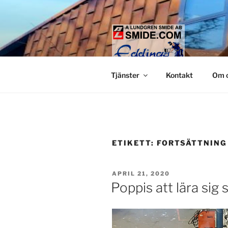
Hoppa
till
innehåll
LUNDGREN
Smide och glaspartier i Stock
Tjänster
Kontakt
Om 
ETIKETT:
FORTSÄTTNING
PUBLICERAT
APRIL 21, 2020
Poppis att lära sig 