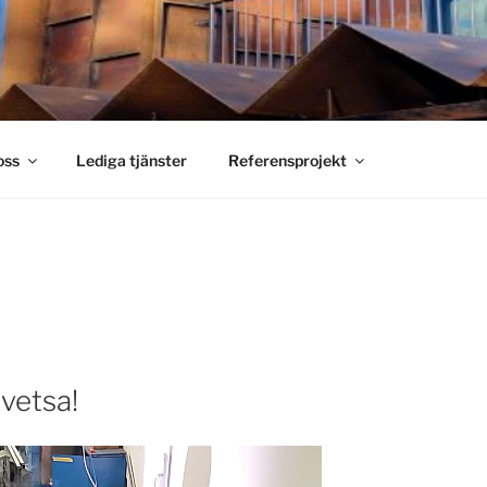
S SMIDE
holm
oss
Lediga tjänster
Referensprojekt
svetsa!