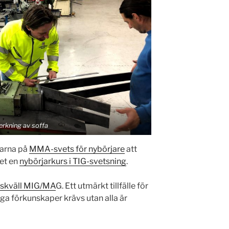
verkning av soffa
garna på
MMA-svets för nybörjare
att
det en
nybörjarkurs i TIG-svetsning
.
tskväll MIG/MA
G. Ett utmärkt tillfälle för
nga förkunskaper krävs utan alla är