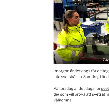
Till
Imorgon är det dags för delta
inta svetsbåsen. Samtidigt är 
På torsdag är det dags för
sve
dig som vill prova att svetsa! I
välkomna.