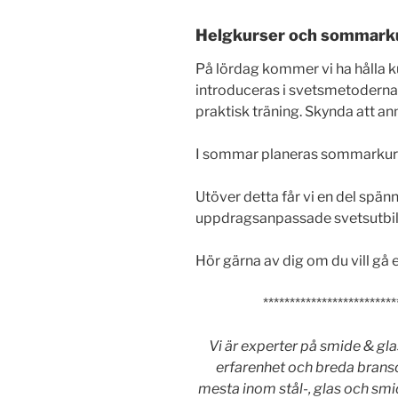
Helgkurser och sommark
På lördag kommer vi ha hålla 
introduceras i svetsmetodern
praktisk träning. Skynda att anm
I sommar planeras sommarkur
Utöver detta får vi en del spä
uppdragsanpassade svetsutbildni
Hör gärna av dig om du vill gå 
*************************
Vi är experter på smide & gla
erfarenhet och breda bransc
mesta inom stål-, glas och sm