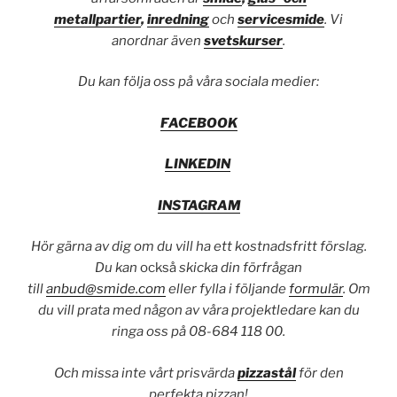
metallpartier
,
inredning
och
servicesmide
. Vi
anordnar även
svetskurser
.
Du kan följa oss på våra sociala medier:
FACEBOOK
LINKEDIN
INSTAGRAM
Hör gärna av dig om du vill ha ett kostnadsfritt förslag.
Du kan
också
skicka din förfrågan
till
anbud@smide.com
eller fylla i följande
formulär
. Om
du vill prata med någon av våra projektledare kan du
ringa oss på 08-684 118 00.
Och missa inte vårt prisvärda
pizzastål
för den
perfekta pizzan!