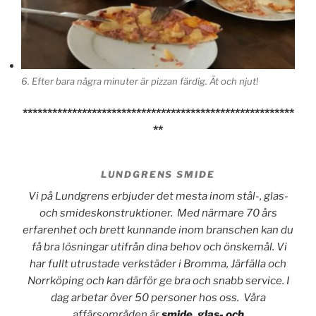
6. Efter bara några minuter är pizzan färdig. Ät och njut!
*******************************************************
**
LUNDGRENS SMIDE
Vi på Lundgrens erbjuder det mesta inom stål-, glas-
och smideskonstruktioner. Med närmare 70 års
erfarenhet och brett kunnande inom branschen kan du
få bra lösningar utifrån dina behov och önskemål. Vi
har fullt utrustade verkstäder i Br
omma, Järfälla och
Norrköping och kan därför ge bra och snabb service. I
dag arbetar över 50 personer hos oss. Våra
affärsområden är
smide
,
glas- och