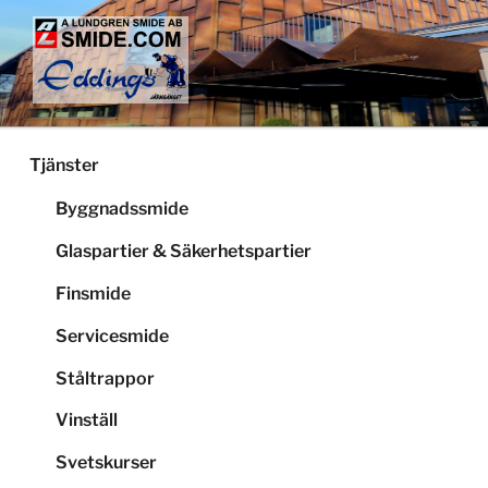
Hoppa
till
innehåll
LUNDGRENS SMIDE
Smide och glaspartier i Stockholm
Tjänster
Byggnadssmide
Glaspartier & Säkerhetspartier
Finsmide
Servicesmide
Ståltrappor
Vinställ
Svetskurser