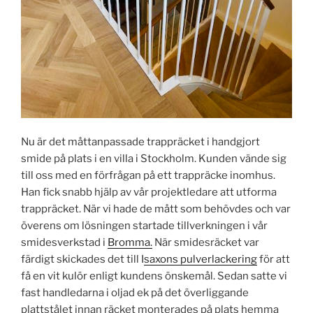
Nu är det måttanpassade trappräcket i handgjort
smide på plats i en villa i Stockholm. Kunden vände sig
till oss med en förfrågan på ett trappräcke inomhus.
Han fick snabb hjälp av vår projektledare att utforma
trappräcket. När vi hade de mått som behövdes och var
överens om lösningen startade tillverkningen i vår
smidesverkstad i
Bromma.
När smidesräcket var
färdigt skickades det till I
saxons pulverlackering
för att
få en vit kulör enligt kundens önskemål. Sedan satte vi
fast handledarna i oljad ek på det överliggande
plattstålet innan räcket monterades på plats hemma