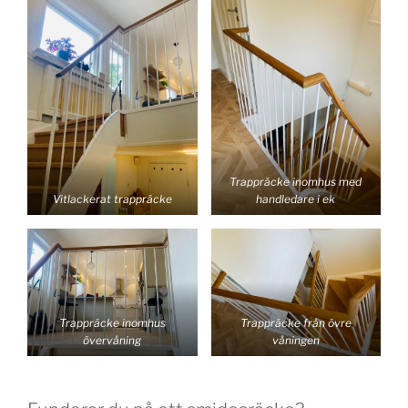
Trappräcke inomhus med
Vitlackerat trappräcke
handledare i ek
Trappräcke inomhus
Trappräcke från övre
övervåning
våningen