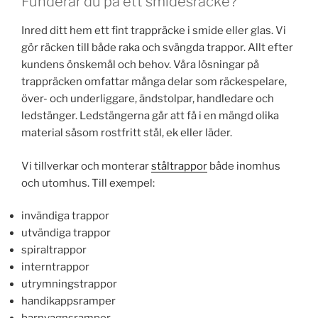
Funderar du på ett smidesräcke?
Inred ditt hem ett fint trappräcke i smide eller glas. Vi
gör räcken till både raka och svängda trappor. Allt efter
kundens önskemål och behov. Våra lösningar på
trappräcken omfattar många delar som räckespelare,
över- och underliggare, ändstolpar, handledare och
ledstänger. Ledstängerna går att få i en mängd olika
material såsom rostfritt stål, ek eller läder.
Vi tillverkar och monterar
ståltrappor
både inomhus
och utomhus. Till exempel:
invändiga trappor
utvändiga trappor
spiraltrappor
interntrappor
utrymningstrappor
handikappsramper