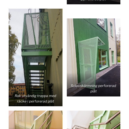
Solavskärmning perforerad
plåt
Rak utvändig trappa med
räcke i perforerad plåt