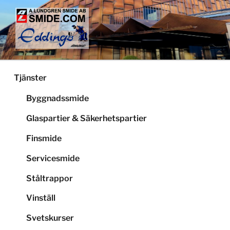
Hoppa
till
innehåll
LUNDGRENS SMIDE
Smide och glaspartier i Stockholm
Tjänster
Byggnadssmide
Glaspartier & Säkerhetspartier
Finsmide
Servicesmide
Ståltrappor
Vinställ
Svetskurser