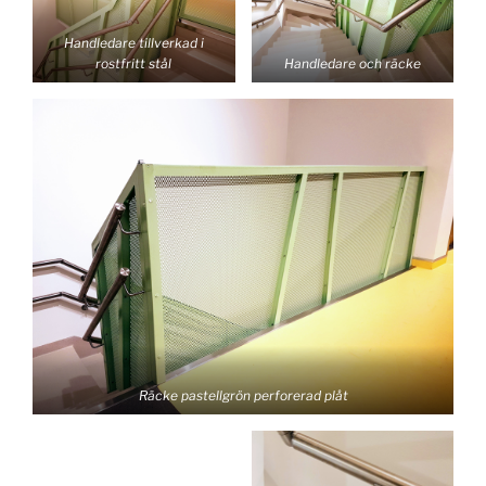
Handledare tillverkad i
rostfritt stål
Handledare och räcke
Räcke pastellgrön perforerad plåt