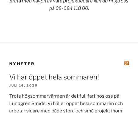
prata med någon av våra projektledare kan du ringa oss
på 08-684 118 00.
NYHETER
Vi har öppet hela sommaren!
JULI 16, 2026
Trots högsommarvärmen är det full fart hos oss på
Lundgren Smide. Vi håller öppet hela sommaren och
arbetar vidare med både stora och små projekt inom
smide och glas. Just nu arbetar vi bland annat med:
Behöver du hjälp med tillverkning, montage eller
service inom smide och glas? Då är du varmt