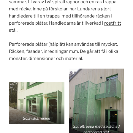
samma stil varav två spiraltrappor och en rak trappa
med räcke. Inne på förskolan har Lundgrens gjort
handledare till en trappa med tillhörande räcken i
perforerade plåtar. Handledarna är tillverkad i
rostfritt
stål
.
Perforerade plåtar (hålplåt) kan användas till mycket.
Räcken, fasader, inredningar m.m. De går att få i olika
mönster, dimensioner och material.
Solavskärmning
Spiraltrappa med inklädnad
perforerad plåt