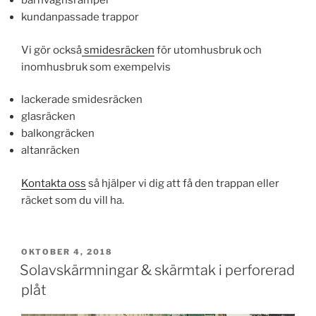
barnvagnsramper
kundanpassade trappor
Vi gör också
smidesräcken
för utomhusbruk och
inomhusbruk som exempelvis
lackerade smidesräcken
glasräcken
balkongräcken
altanräcken
Kontakta oss
så hjälper vi dig att få den trappan eller
räcket som du vill ha.
PUBLICERAT
OKTOBER 4, 2018
Solavskärmningar & skärmtak i perforerad
plåt