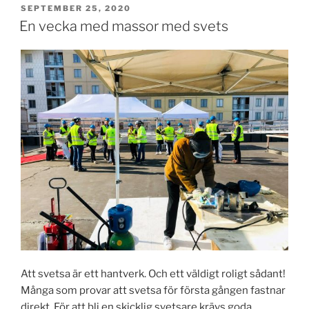
PUBLICERAT
SEPTEMBER 25, 2020
En vecka med massor med svets
Att svetsa är ett hantverk. Och ett väldigt roligt sådant!
Många som provar att svetsa för första gången fastnar
direkt. För att bli en skicklig svetsare krävs goda