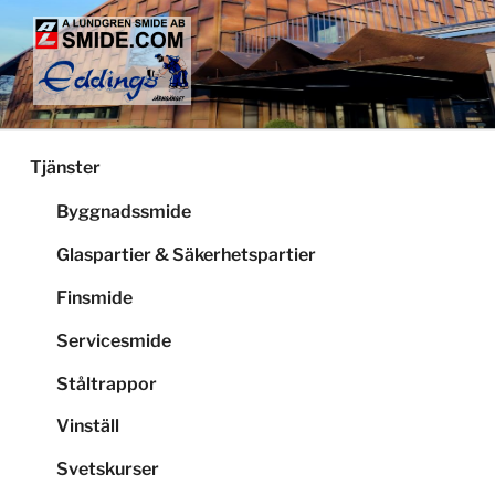
Hoppa
till
innehåll
LUNDGRENS SMIDE
Smide och glaspartier i Stockholm
Tjänster
Byggnadssmide
Glaspartier & Säkerhetspartier
Finsmide
Servicesmide
Ståltrappor
Vinställ
Svetskurser