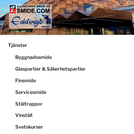
Hoppa
till
innehåll
LUNDGRENS SMIDE
Smide och glaspartier i Stockholm
Tjänster
Byggnadssmide
Glaspartier & Säkerhetspartier
Finsmide
Servicesmide
Ståltrappor
Vinställ
Svetskurser