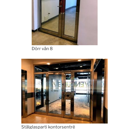
Dörr vån 8
Stålglasparti kontorsentré