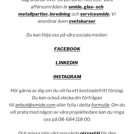
affärsområden är
smide
,
glas- och
metallpartier
,
inredning
och
servicesmide
. Vi
anordnar även
svetskurser
.
Du kan följa oss på våra sociala medier:
FACEBOOK
LINKEDIN
INSTAGRAM
Hör gärna av dig om du vill ha ett kostnadsfritt förslag.
Du kan
också
skicka din förfrågan
till
anbud@smide.com
eller fylla i detta
formulär
. Om du
vill prata med någon av våra projektledare kan du ringa
oss på 08-684 118 00.
Och missa inte vårt prisvärda
pizzastål
för den