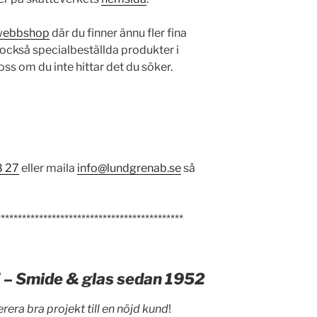
webbshop
där du finner ännu fler fina
 också specialbeställda produkter i
ss om du inte hittar det du söker.
8 27
eller maila
info@lundgrenab.se
så
********************************************
 Smide & glas sedan 1952
verera bra projekt till en nöjd kund
!