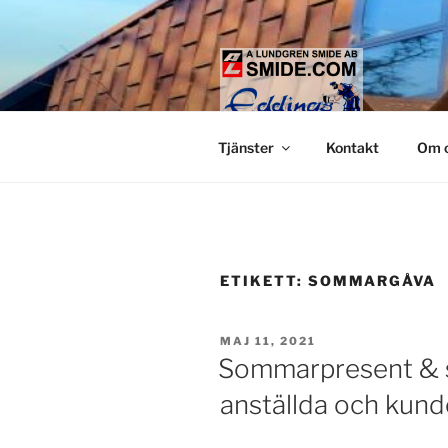
Hoppa
till
innehåll
LUNDGREN
Smide och glaspartier i Stock
Tjänster
Kontakt
Om 
ETIKETT:
SOMMARGÅVA
PUBLICERAT
MAJ 11, 2021
Sommarpresent & s
anställda och kund