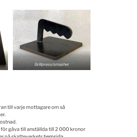
Grillpress/smasher
ran till varje mottagare om så
er.
kostnad.
ör gåva till anställda till 2 000 kronor
er på skatteverkets
hemsida
.