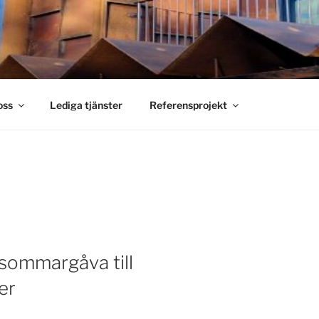
S SMIDE
holm
oss
Lediga tjänster
Referensprojekt
ommargåva till
er