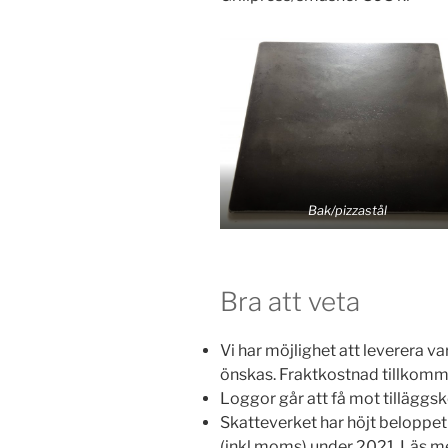
Bak/pizzastål
Bra att veta
Vi har möjlighet att leverera va
önskas. Fraktkostnad tillkomm
Loggor går att få mot tilläggs
Skatteverket har höjt beloppet f
(inkl moms) under 2021. Läs m