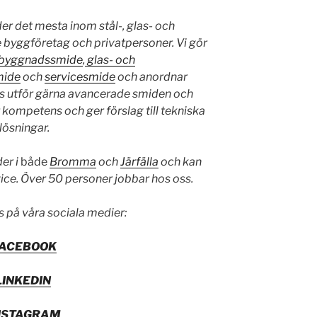
r det mesta inom stål-, glas- och
e byggföretag och privatpersoner. Vi gör
byggnadssmide
,
glas- och
mide
och
servicesmide
och anordnar
s utför gärna avancerade smiden och
kompetens och ger förslag till tekniska
lösningar.
der i
både
Bromma
och
Järfälla
och kan
vice. Över 50 personer jobbar hos oss.
s på våra sociala medier:
FACEBOOK
LINKEDIN
NSTAGRAM