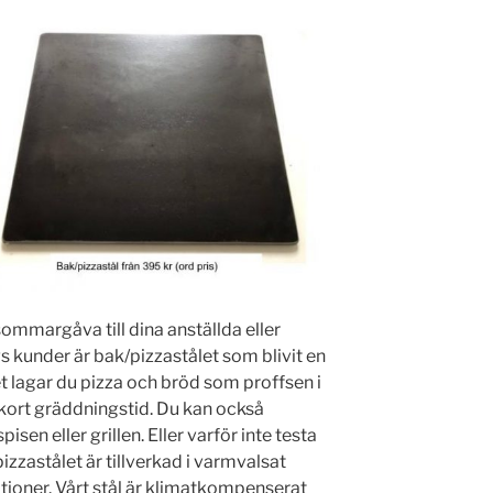
sommargåva till dina anställda eller
s kunder är bak/pizzastålet som blivit en
t lagar du pizza och bröd som proffsen i
ort gräddningstid. Du kan också
en eller grillen. Eller varför inte testa
zastålet är tillverkad i varmvalsat
rationer. Vårt stål är klimatkompenserat