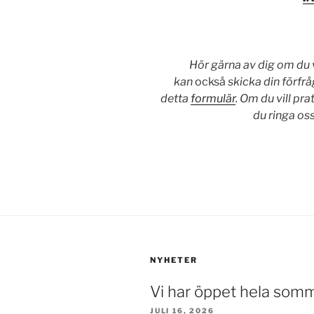
Hör gärna av dig om du vi
kan
också
skicka din förfrå
detta
formulär
. Om du vill pr
du ringa os
NYHETER
Vi har öppet hela som
JULI 16, 2026