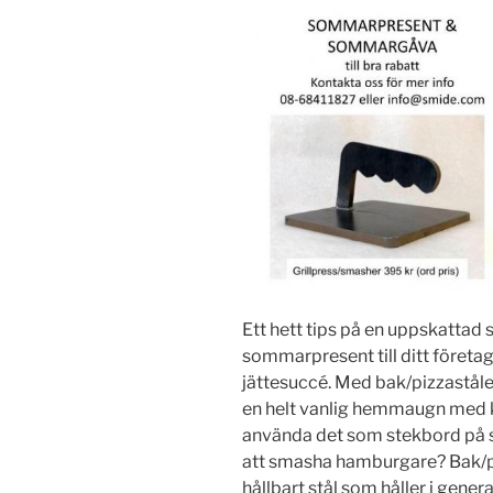
Ett hett tips på en uppskattad 
sommarpresent till ditt företag
jättesuccé. Med bak/pizzaståle
en helt vanlig hemmaugn med k
använda det som stekbord på spis
att smasha hamburgare? Bak/piz
hållbart stål som håller i gene