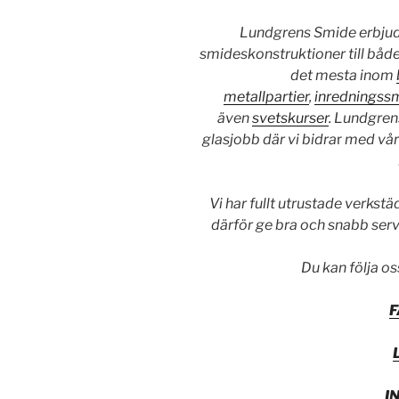
Lundgrens Smide erbjude
smideskonstruktioner till båd
det mesta inom
metallpartier
,
inredningss
även
svetskurser
. Lundgren
glasjobb där vi bidra
r
med vår 
Vi har fullt utrustade verkstä
därför ge bra och snabb ser
Du kan följa os
I