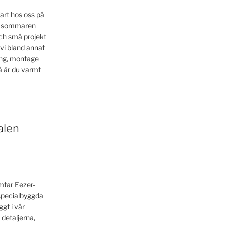
art hos oss på
la sommaren
ch små projekt
 vi bland annat
ing, montage
å är du varmt
alen
ämtar Eezer-
 specialbyggda
gt i vår
 detaljerna,