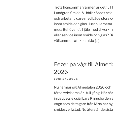
Trots högsommarvärmen är det full f
Lundgren Smide. Vi håller öppet he
och arbetar vidare med både stora o
inom smide och glas. Just nu arbetar
med: Behöver du hjälp med tillverkn
eller service inom smide och glas? D
välkommen att kontakta […]
Eezer på väg till Almed
2026
JUNI 24, 2026
Nu närmar sig Almedalen 2026 och
förberedelserna är i full gång. Här h
initiativets eldsjäl Lars Klingsbo den
vagn som deltagare från Misa har byg
smidesverkstad. Nu återstår de sista