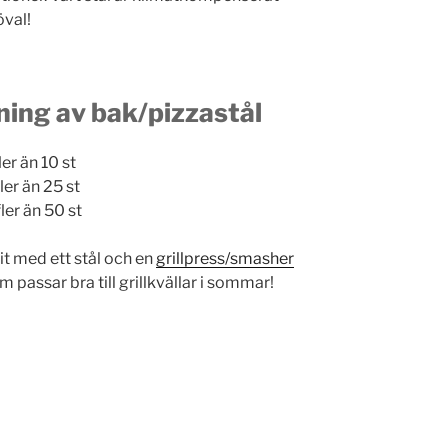
öval!
ning av bak/pizzastål
er än 10 st
ler än 25 st
ler än 50 st
kit med ett stål och en
grillpress/smasher
passar bra till grillkvällar i sommar!