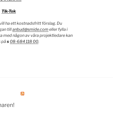
Tik-Tok
ll ha ett kostnadsfritt förslag. Du
gan till
anbud@smide.com
eller fylla i
ata med någon av våra projektledare kan
s på
s
08-684 118 00
.
maren!