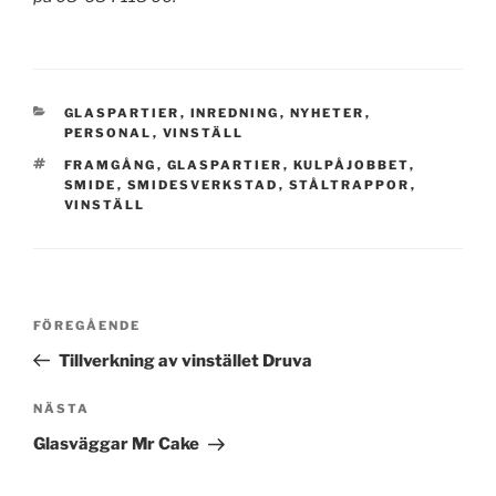
KATEGORIER
GLASPARTIER
,
INREDNING
,
NYHETER
,
PERSONAL
,
VINSTÄLL
TAGGAR
FRAMGÅNG
,
GLASPARTIER
,
KULPÅJOBBET
,
SMIDE
,
SMIDESVERKSTAD
,
STÅLTRAPPOR
,
VINSTÄLL
Inläggsnavigering
Föregående
FÖREGÅENDE
inlägg
Tillverkning av vinstället Druva
Nästa
NÄSTA
inlägg
Glasväggar Mr Cake