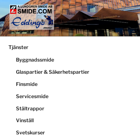
Hoppa
till
innehåll
LUNDGRENS SMIDE
Smide och glaspartier i Stockholm
Tjänster
Byggnadssmide
Glaspartier & Säkerhetspartier
Finsmide
Servicesmide
Ståltrappor
Vinställ
Svetskurser