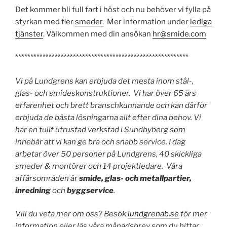
Det kommer bli full fart i höst och nu behöver vi fylla på
styrkan med fler
smeder.
Mer information under
lediga
tjänster
. Välkommen med din ansökan
hr@smide.com
*********************************************************
Vi på Lundgrens kan erbjuda det mesta inom stål-,
glas- och smideskonstruktioner. Vi har över 65 års
erfarenhet och brett branschkunnande och kan därför
erbjuda de bästa lösningarna allt efter dina behov.
Vi
har en fullt utrustad verkstad i Sundbyberg som
innebär att vi kan ge bra och snabb service. I dag
arbetar över 50 personer på Lundgrens, 40 skickliga
smeder & montörer och 14 projektledare. Våra
affärsområden är
smide, glas- och metallpartier,
inredning
och
byggservice
.
Vill du veta mer om oss? Besök
lundgrenab.se
för mer
information
eller läs våra månadsbrev som du hittar