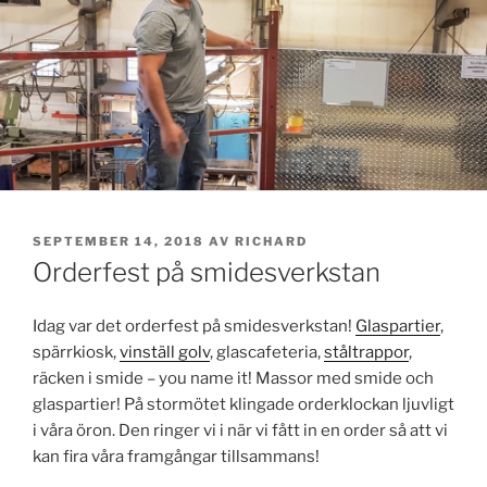
PUBLICERAT
SEPTEMBER 14, 2018
AV
RICHARD
Orderfest på smidesverkstan
Idag var det orderfest på smidesverkstan!
Glaspartier
,
spärrkiosk,
vinställ golv
, glascafeteria,
ståltrappor
,
räcken i smide – you name it! Massor med smide och
glaspartier! På stormötet klingade orderklockan ljuvligt
i våra öron. Den ringer vi i när vi fått in en order så att vi
kan fira våra framgångar tillsammans!