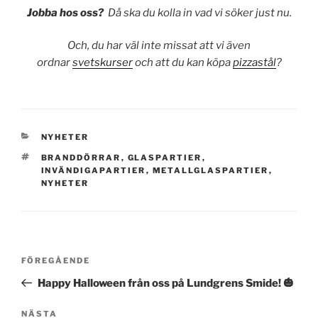
Jobba hos oss?
Då ska du kolla in vad vi söker just nu.
Och, du har väl inte missat att vi även
ordnar
svetskurser
och att du kan köpa
pizzastål
?
KATEGORIER
NYHETER
TAGGAR
BRANDDÖRRAR
,
GLASPARTIER
,
INVÄNDIGAPARTIER
,
METALLGLASPARTIER
,
NYHETER
Inläggsnavigering
Föregående
FÖREGÅENDE
inlägg
Happy Halloween från oss på Lundgrens Smide! 🎃
Nästa
NÄSTA