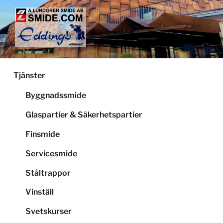
Hoppa
till
innehåll
LUNDGRENS SMIDE
Smide och glaspartier i Stockholm
Tjänster
Byggnadssmide
Glaspartier & Säkerhetspartier
Finsmide
Servicesmide
Ståltrappor
Vinställ
Svetskurser