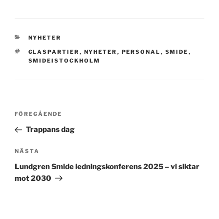
KATEGORIER
NYHETER
TAGGAR
GLASPARTIER
,
NYHETER
,
PERSONAL
,
SMIDE
,
SMIDEISTOCKHOLM
Inläggsnavigering
Föregående
FÖREGÅENDE
inlägg
Trappans dag
Nästa
NÄSTA
inlägg
Lundgren Smide ledningskonferens 2025 – vi siktar
mot 2030