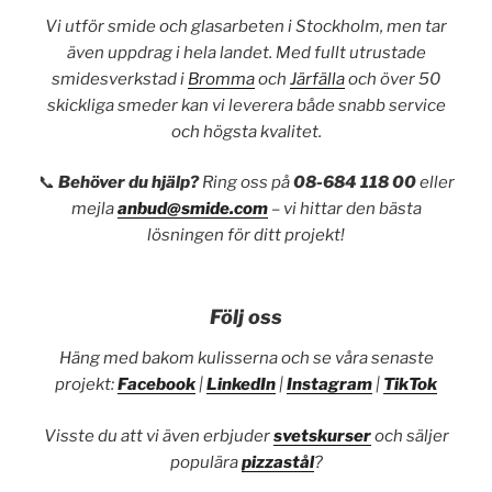
Vi utför smide och glasarbeten i Stockholm, men tar
även uppdrag i hela landet. Med fullt utrustade
smidesverkstad i
Bromma
och
Järfälla
och över 50
skickliga smeder kan vi leverera både snabb service
och högsta kvalitet.
📞
Behöver du hjälp?
Ring oss på
08-684 118 00
eller
mejla
anbud@smide.com
– vi hittar den bästa
lösningen för ditt projekt!
Följ oss
Häng med bakom kulisserna och se våra senaste
projekt:
Facebook
|
LinkedIn
|
Instagram
|
TikTok
Visste du att vi även erbjuder
svetskurser
och säljer
populära
pizzastål
?