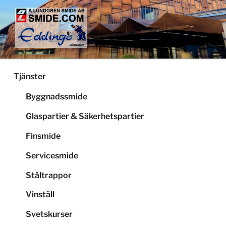
Hoppa
till
innehåll
LUNDGRENS SMIDE
Smide och glaspartier i Stockholm
Tjänster
Byggnadssmide
Glaspartier & Säkerhetspartier
Finsmide
Servicesmide
Ståltrappor
Vinställ
Svetskurser