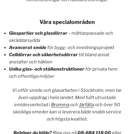
Våra specialområden
Glaspartier och glasdörrar
– måttanpassade och
skräddarsydda
Avancerat smide
för bygg- och inredningsprojekt
Celldörrar och säkerhetsdörrar
till bland annat
anstalter och häkten
Unika glas- och stålkonstruktioner
för privata hem
och offentliga miljöer
Vi utför smide och glasarbeten i Stockholm, men tar
även uppdrag i hela landet. Med fullt utrustade
smidesverkstad i
Bromma
och
Järfälla
och över 50
skickliga smeder kan vi leverera både snabb service
och högsta kvalitet.
Behöver du hjälp?
Ring oss på
08-684 118 00
eller