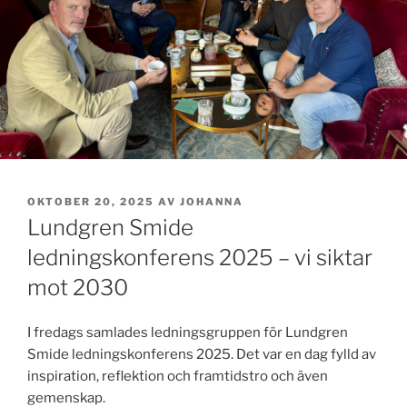
PUBLICERAT
OKTOBER 20, 2025
AV
JOHANNA
Lundgren Smide
ledningskonferens 2025 – vi siktar
mot 2030
I fredags samlades ledningsgruppen för Lundgren
Smide ledningskonferens 2025. Det var en dag fylld av
inspiration, reflektion och framtidstro och även
gemenskap.