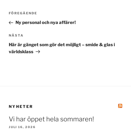
Inläggsnavigering
Föregående
FÖREGÅENDE
inlägg
Ny personal och nya affärer!
Nästa
NÄSTA
inlägg
Här är gänget som gör det möjligt – smide & glas i
världsklass
NYHETER
Vi har öppet hela sommaren!
JULI 16, 2026