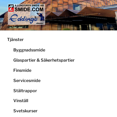
Hoppa
till
innehåll
LUNDGRENS SMIDE
Smide och glaspartier i Stockholm
Tjänster
Byggnadssmide
Glaspartier & Säkerhetspartier
Finsmide
Servicesmide
Ståltrappor
Vinställ
Svetskurser