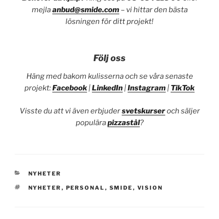
mejla
anbud@smide.com
– vi hittar den bästa
lösningen för ditt projekt!
Följ oss
Häng med bakom kulisserna och se våra senaste
projekt:
Facebook
|
LinkedIn
|
Instagram
|
TikTok
Visste du att vi även erbjuder
svetskurser
och säljer
populära
pizzastål
?
KATEGORIER
NYHETER
TAGGAR
NYHETER
,
PERSONAL
,
SMIDE
,
VISION