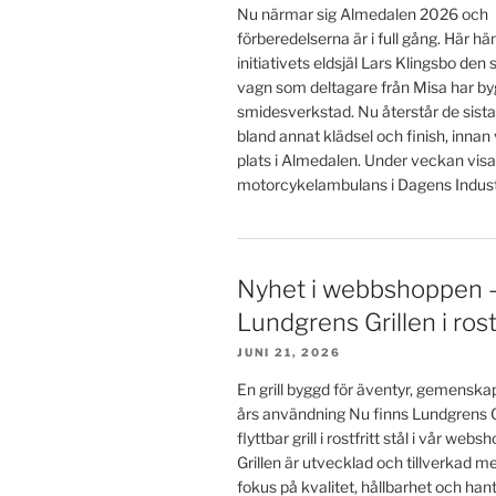
Nu närmar sig Almedalen 2026 och
förberedelserna är i full gång. Här h
initiativets eldsjäl Lars Klingsbo den
vagn som deltagare från Misa har byg
smidesverkstad. Nu återstår de sista
bland annat klädsel och finish, innan
plats i Almedalen. Under veckan visa
motorcykelambulans i Dagens Industr
Nyhet i webbshoppen 
Lundgrens Grillen i rostf
JUNI 21, 2026
En grill byggd för äventyr, gemensk
års användning Nu finns Lundgrens Gr
flyttbar grill i rostfritt stål i vår we
Grillen är utvecklad och tillverkad
fokus på kvalitet, hållbarhet och ha