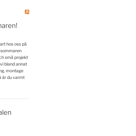
maren!
art hos oss på
la sommaren
ch små projekt
 vi bland annat
ing, montage
å är du varmt
alen