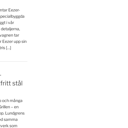
ämtar Eezer-
 specialbyggda
gt i vår
 detaljerna,
 vagnen tar
r Eezer upp sin
is […]
–
ritt stål
ap och många
illen – en
bshop. Lundgrens
 med samma
ntverk som