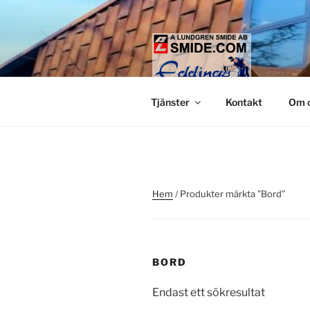
Hoppa
till
innehåll
LUNDGREN
Smide och glaspartier i Stock
Tjänster
Kontakt
Om 
Hem
/ Produkter märkta ”Bord”
BORD
Endast ett sökresultat