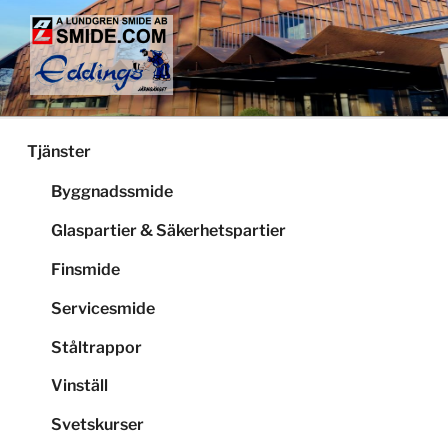
Hoppa
till
innehåll
LUNDGRENS SMIDE
Smide och glaspartier i Stockholm
Tjänster
Byggnadssmide
Glaspartier & Säkerhetspartier
Finsmide
Servicesmide
Ståltrappor
Vinställ
Svetskurser