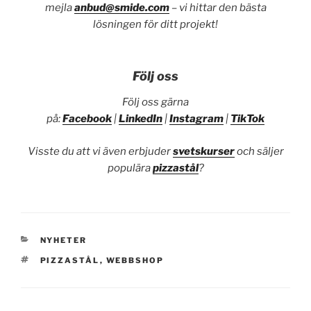
mejla
anbud@smide.com
– vi hittar den bästa
lösningen för ditt projekt!
Följ oss
Följ oss gärna
på:
Facebook
|
LinkedIn
|
Instagram
|
TikTok
Visste du att vi även erbjuder
svetskurser
och säljer
populära
pizzastål
?
KATEGORIER
NYHETER
TAGGAR
PIZZASTÅL
,
WEBBSHOP