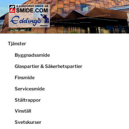
Hoppa
till
innehåll
LUNDGRENS SMIDE
Smide och glaspartier i Stockholm
Tjänster
Byggnadssmide
Glaspartier & Säkerhetspartier
Finsmide
Servicesmide
Ståltrappor
Vinställ
Svetskurser