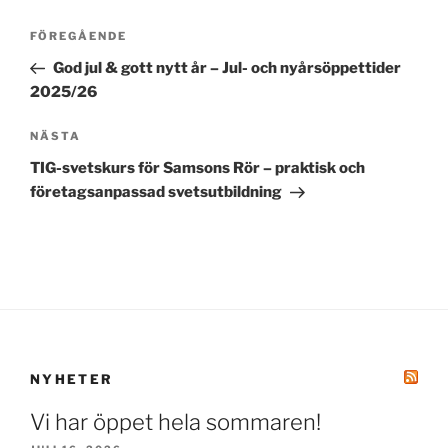
Inläggsnavigering
Föregående
FÖREGÅENDE
inlägg
God jul & gott nytt år – Jul- och nyårsöppettider
2025/26
Nästa
NÄSTA
inlägg
TIG-svetskurs för Samsons Rör – praktisk och
företagsanpassad svetsutbildning
NYHETER
Vi har öppet hela sommaren!