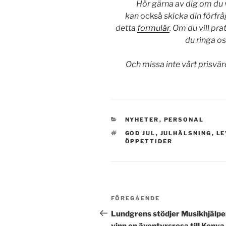
Hör gärna av dig om du vi
kan
också
skicka din förfrå
detta
formulär
. Om du vill pr
du ringa o
Och missa inte vårt prisvä
KATEGORIER
NYHETER
,
PERSONAL
TAGGAR
GOD JUL
,
JULHÄLSNING
,
L
ÖPPETTIDER
Inläggsnavigering
Föregående
FÖREGÅENDE
inlägg
Lundgrens stödjer Musikhjälpe
vinn en äventyrsresa till Keny