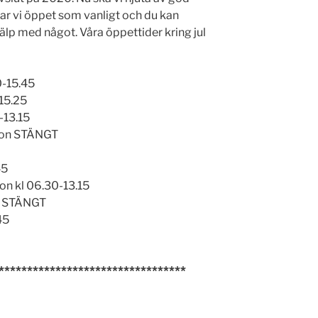
ar vi öppet som vanligt och du kan
lp med något. Våra öppettider kring jul
-15.45
15.25
-13.15
ton STÄNGT
45
on kl 06.30-13.15
n STÄNGT
45
*********************************