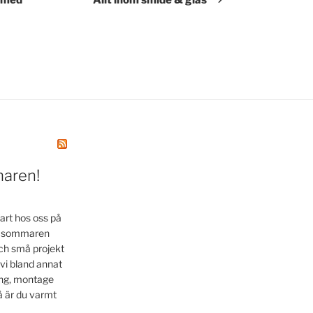
maren!
art hos oss på
la sommaren
ch små projekt
 vi bland annat
ing, montage
å är du varmt