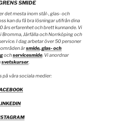
GRENS SMIDE
r det mesta inom stål-, glas- och
s kan du få bra lösningar utifrån dina
0 års erfarenhet och brett kunnande. Vi
r i Bromma, Järfälla och Norrköping och
service. I dag arbetar över 50 personer
rsområden är
smide
,
glas- och
ng
och
servicesmide
. Vi anordnar
n
svetskurser
.
s på våra sociala medier:
FACEBOOK
LINKEDIN
NSTAGRAM