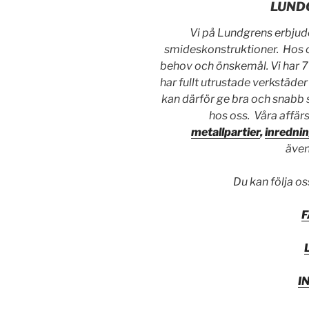
LUND
Vi på Lundgrens erbjude
smideskonstruktioner. Hos os
behov och önskemål. Vi har 7
har fullt utrustade verkstäde
kan därför ge bra och snabb 
hos oss. Våra affä
metallpartier
,
inredni
äve
Du kan följa os
I