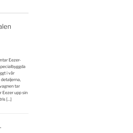
alen
ämtar Eezer-
 specialbyggda
gt i vår
 detaljerna,
 vagnen tar
r Eezer upp sin
is […]
–