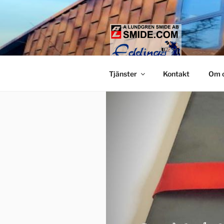
Hoppa
till
innehåll
LUNDGREN
Smide och glaspartier i Stock
Tjänster
Kontakt
Om 