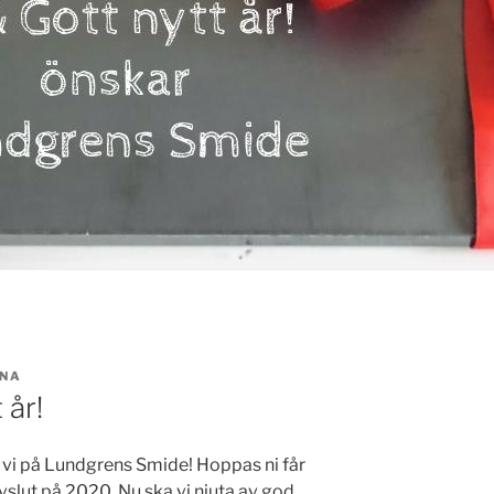
NA
 år!
r vi på Lundgrens Smide! Hoppas ni får
 avslut på 2020. Nu ska vi njuta av god