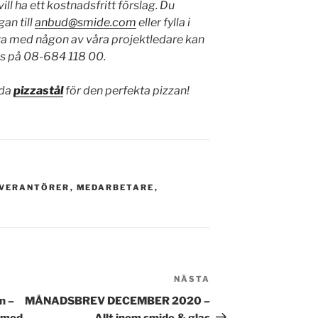
ll ha ett kostnadsfritt förslag. Du
gan till
anbud@smide.com
eller fylla i
ata med någon av våra projektledare kan
ss på 08-684 118 00.
rda
pizzastål
för den perfekta pizzan!
EVERANTÖRER
,
MEDARBETARE
,
NÄSTA
Nästa
inlägg
n –
MÅNADSBREV DECEMBER 2020 –
a med
Allt inom smide & glas