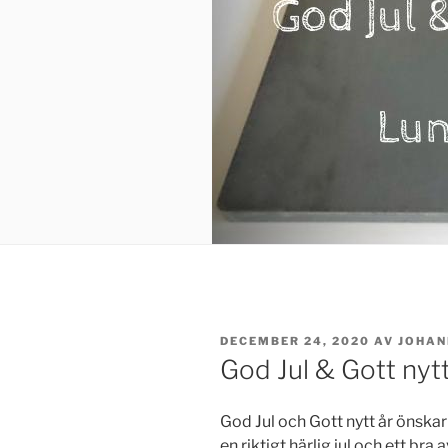
PUBLICERAT
DECEMBER 24, 2020
AV
JOHAN
God Jul & Gott nytt
God Jul och Gott nytt år önska
en riktigt härlig jul och ett bra