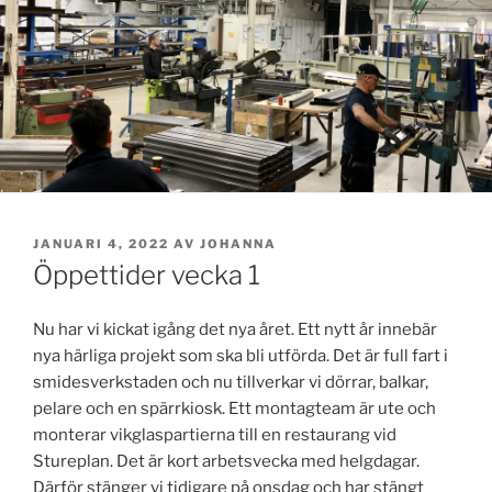
PUBLICERAT
JANUARI 4, 2022
AV
JOHANNA
Öppettider vecka 1
Nu har vi kickat igång det nya året. Ett nytt år innebär
nya härliga projekt som ska bli utförda. Det är full fart i
smidesverkstaden och nu tillverkar vi dörrar, balkar,
pelare och en spärrkiosk. Ett montagteam är ute och
monterar vikglaspartierna till en restaurang vid
Stureplan. Det är kort arbetsvecka med helgdagar.
Därför stänger vi tidigare på onsdag och har stängt