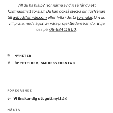
Vill du ha hjälp? Hör gärna av dig så får du ett
kostnadsfritt förslag. Du kan också skicka din förfrågan
till
anbud@smide.com
eller fylla i detta
formulär
. Om du
vill prata med någon av våra projektledare kan du ringa
oss på
08-684 118 00
.
KATEGORIER
NYHETER
TAGGAR
ÖPPETTIDER
,
SMIDESVERKSTAD
Inläggsnavigering
Föregående
FÖREGÅENDE
inlägg
Vi önskar dig ett gott nytt år!
Nästa
NÄSTA