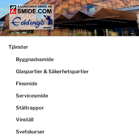
Hoppa
till
innehåll
LUNDGRENS SMIDE
Smide och glaspartier i Stockholm
Tjänster
Byggnadssmide
Glaspartier & Säkerhetspartier
Finsmide
Servicesmide
Ståltrappor
Vinställ
Svetskurser