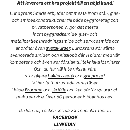
Att leverera ett bra projekt till en nöjd kund!
Lundgrens Smide erbjuder det mesta inom stål-, glas-
och smideskonstruktioner till både byggföretag och
privatpersoner. Vi gör det mesta
inom
byggnadssmide
,
glas- och
metallpartier
,
inredningssmide
och
servicesmide
och
anordnar även
svetskurser
. Lundgrens gör gärna
avancerade smiden och glasjobb där vi bidrar med vår
kompetens och ä
ven
ger förslag till tekniska lösningar.
Och, du har väl inte missat våra
storsäljare
bak/pizzastål
och
grillpress
?
Vi har fullt utrustade verkstäder
i både
Bromma
och
Järfälla
och kan därför ge bra och
snabb service. Över 50 personer jobbar hos oss.
Du kan följa också oss på våra sociala medier:
FACEBOOK
LINKEDIN