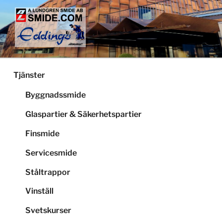
Hoppa
till
innehåll
LUNDGRENS SMIDE
Smide och glaspartier i Stockholm
Tjänster
Byggnadssmide
Glaspartier & Säkerhetspartier
Finsmide
Servicesmide
Ståltrappor
Vinställ
Svetskurser