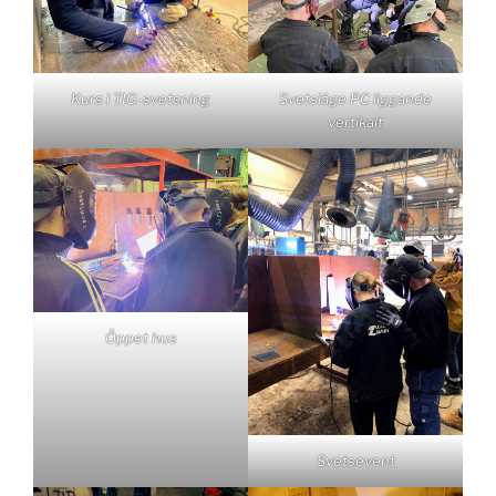
Kurs i TIG-svetsning
Svetsläge PC liggande
vertikalt
Öppet hus
Svetsevent