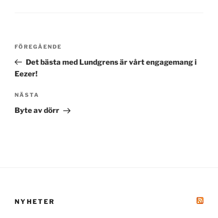
Inläggsnavigering
Föregående
FÖREGÅENDE
inlägg
Det bästa med Lundgrens är vårt engagemang i
Eezer!
Nästa
NÄSTA
inlägg
Byte av dörr
NYHETER