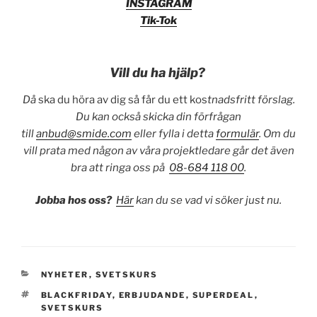
INSTAGRAM
Tik-Tok
Vill du ha hjälp?
Då
ska du höra av dig så får du ett kos
tnadsfritt förslag.
Du kan också skicka din förfrågan
till
anbud@smide.com
eller fylla i detta
formulär
. Om du
vill prata med någon av våra projektledare går det även
bra att ringa oss på
08-684 118 00
.
Jobba hos oss?
Här
kan du se vad vi söker just nu.
KATEGORIER
NYHETER
,
SVETSKURS
TAGGAR
BLACKFRIDAY
,
ERBJUDANDE
,
SUPERDEAL
,
SVETSKURS