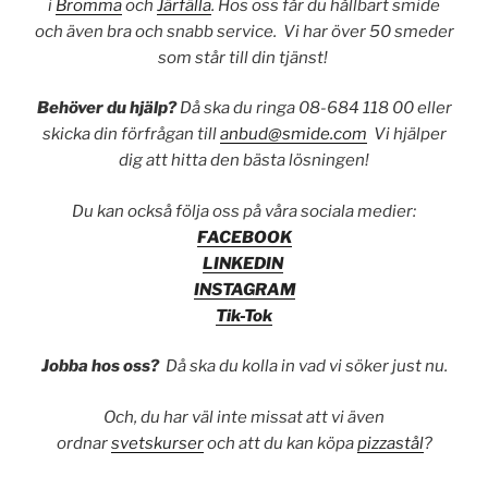
i
Bromma
och
Järfälla
. Hos oss får du hållbart smide
och även bra och snabb service. Vi har över 50 smeder
som står till din tjänst!
Behöver du hjälp?
Då ska du ringa 08-684 118 00 eller
skicka din förfrågan till
anbud@smide.com
Vi hjälper
dig att hitta den bästa lösningen!
Du kan också följa oss på våra sociala medier:
FACEBOOK
LINKEDIN
INSTAGRAM
Tik-Tok
Jobba hos oss?
Då ska du kolla in vad vi söker just nu.
Och, du har väl inte missat att vi även
ordnar
svetskurser
och att du kan köpa
pizzastål
?