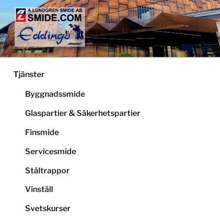
Hoppa
till
innehåll
LUNDGRENS SMIDE
Smide och glaspartier i Stockholm
Tjänster
Byggnadssmide
Glaspartier & Säkerhetspartier
Finsmide
Servicesmide
Ståltrappor
Vinställ
Svetskurser