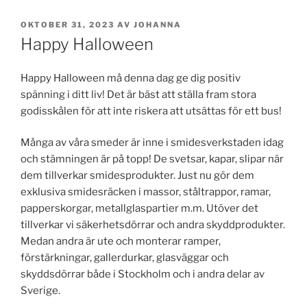
PUBLICERAT
OKTOBER 31, 2023
AV
JOHANNA
Happy Halloween
Happy Halloween må denna dag ge dig positiv
spänning i ditt liv! Det är bäst att ställa fram stora
godisskålen för att inte riskera att utsättas för ett bus!
Många av våra smeder är inne i smidesverkstaden idag
och stämningen är på topp! De svetsar, kapar, slipar när
dem tillverkar smidesprodukter. Just nu gör dem
exklusiva smidesräcken i massor, ståltrappor, ramar,
papperskorgar, metallglaspartier m.m. Utöver det
tillverkar vi säkerhetsdörrar och andra skyddprodukter.
Medan andra är ute och monterar ramper,
förstärkningar, gallerdurkar, glasväggar och
skyddsdörrar både i Stockholm och i andra delar av
Sverige.