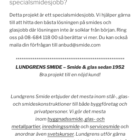
specialsmidesjobb?
Detta projekt är ett specialsmidesjobb. Vi hjälper gärna
till att hitta den bästa lösningen på smides och
glasjobb där lösningen inte är solklar från början. Ring
oss på 08-684 118 00 så berättar vi mer. Du kan också
maila din förfrågan till anbud@smide.com
**********************************************************
LUNDGRENS SMIDE – Smide & glas sedan 1952
Bra projekt till en nöjd kund!
Lundgrens Smide erbjuder det mesta inom stål-, glas-
och smideskonstruktioner till både byggföretag och
privatpersoner. Vi gör det mesta
inom
byggnadssmide
,
glas- och
metallpartier
,
inredningssmide
och
servicesmide
och
anordnar även
svetskurser
. Lundgrens utför gärna