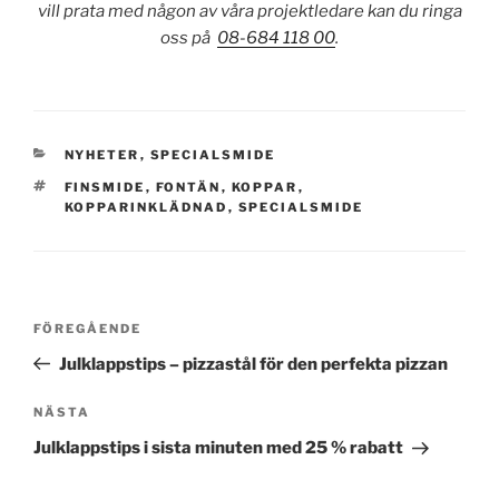
vill prata med någon av våra projektledare kan du ringa
oss på
08-684 118 00
.
KATEGORIER
NYHETER
,
SPECIALSMIDE
TAGGAR
FINSMIDE
,
FONTÄN
,
KOPPAR
,
KOPPARINKLÄDNAD
,
SPECIALSMIDE
Inläggsnavigering
Föregående
FÖREGÅENDE
inlägg
Julklappstips – pizzastål för den perfekta pizzan
Nästa
NÄSTA
inlägg
Julklappstips i sista minuten med 25 % rabatt