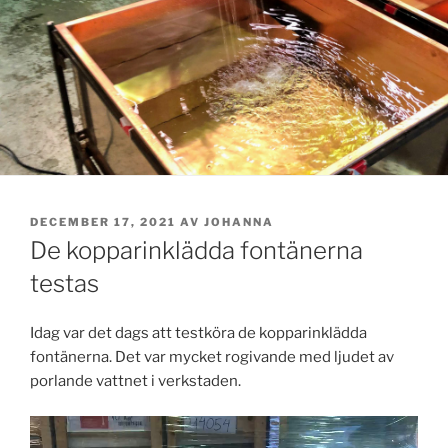
PUBLICERAT
DECEMBER 17, 2021
AV
JOHANNA
De kopparinklädda fontänerna
testas
Idag var det dags att testköra de kopparinklädda
fontänerna. Det var mycket rogivande med ljudet av
porlande vattnet i verkstaden.