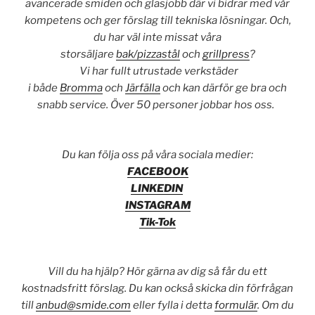
avancerade smiden och glasjobb där vi bidrar med vår
kompetens och ger förslag till tekniska lösningar. Och,
du har väl inte missat våra
storsäljare
bak/pizzastål
och
grillpress
?
Vi har fullt utrustade verkstäder
i både
Bromma
och
Järfälla
och kan därför ge bra och
snabb service. Över 50 personer jobbar hos oss.
Du kan följa oss på våra sociala medier:
FACEBOOK
LINKEDIN
INSTAGRAM
Tik-Tok
Vill du ha hjälp? Hör gärna av dig så får du ett
kostnadsfritt förslag. Du kan också skicka din förfrågan
till
anbud@smide.com
eller fylla i detta
formulär
. Om du