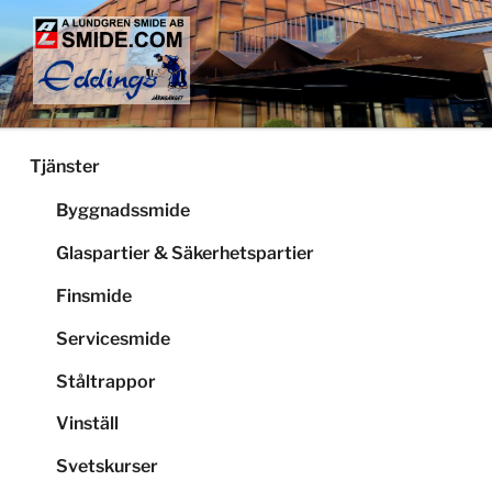
Hoppa
till
innehåll
LUNDGRENS SMIDE
Smide och glaspartier i Stockholm
Tjänster
Byggnadssmide
Glaspartier & Säkerhetspartier
Finsmide
Servicesmide
Ståltrappor
Vinställ
Svetskurser