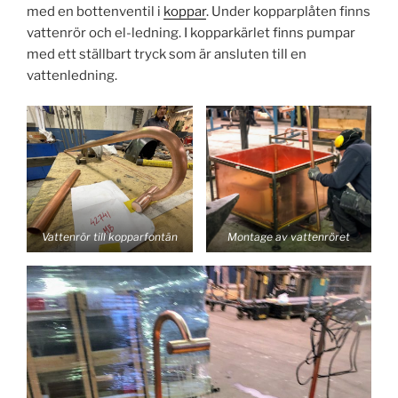
med en bottenventil i
koppar
. Under kopparplåten finns
vattenrör och el-ledning. I kopparkärlet finns pumpar
med ett ställbart tryck som är ansluten till en
vattenledning.
Vattenrör till kopparfontän
Montage av vattenröret