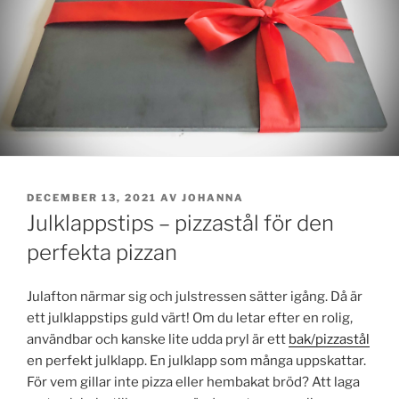
PUBLICERAT
DECEMBER 13, 2021
AV
JOHANNA
Julklappstips – pizzastål för den
perfekta pizzan
Julafton närmar sig och julstressen sätter igång. Då är
ett julklappstips guld värt! Om du letar efter en rolig,
användbar och kanske lite udda pryl är ett
bak/pizzastål
en perfekt julklapp. En julklapp som många uppskattar.
För vem gillar inte pizza eller hembakat bröd? Att laga