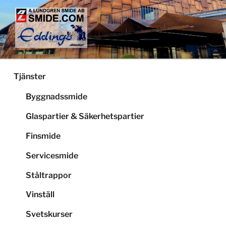
Hoppa
till
innehåll
LUNDGRENS SMIDE
Smide och glaspartier i Stockholm
Tjänster
Byggnadssmide
Glaspartier & Säkerhetspartier
Finsmide
Servicesmide
Ståltrappor
Vinställ
Svetskurser