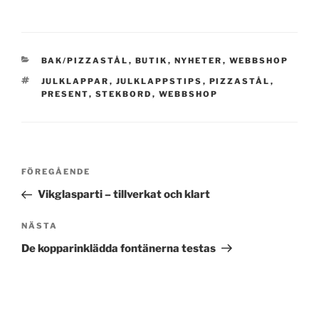
KATEGORIER
BAK/PIZZASTÅL
,
BUTIK
,
NYHETER
,
WEBBSHOP
TAGGAR
JULKLAPPAR
,
JULKLAPPSTIPS
,
PIZZASTÅL
,
PRESENT
,
STEKBORD
,
WEBBSHOP
Inläggsnavigering
Föregående
FÖREGÅENDE
inlägg
Vikglasparti – tillverkat och klart
Nästa
NÄSTA
inlägg
De kopparinklädda fontänerna testas