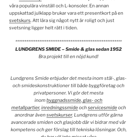
våra populära vinställ och L-konsoler. En annan
uppskattad julklapp brukar vara ett presentkort på en
svetskurs
. Att lära sig något nytt är roligt och just
svetsning ligger helt rätt i tiden.
**********************************************************
LUNDGRENS SMIDE – Smide & glas sedan 1952
Bra projekt till en nöjd kund!
Lundgrens Smide erbjuder det mesta inom stål-, glas-
och smideskonstruktioner till både byggföretag och
privatpersoner. Vi gör det mesta
inom
byggnadssmide
,
glas- och
metallpartier
,
inredningssmide
och
servicesmide
och
anordnar även
svetskurser
. Lundgrens utför gärna
avancerade smiden och glasjobb där vi bidrar med vår
kompetens och ger förslag till tekniska lösningar. Och,
du har väl inte missat våra