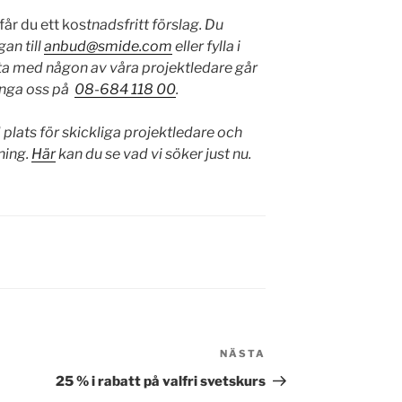
får du ett kos
tnadsfritt förslag. Du
an till
anbud@smide.com
eller fylla i
ata med någon av våra projektledare går
ringa oss på
08-684 118 00
.
id plats för skickliga projektledare och
ning.
Här
kan du se vad vi söker just nu.
NÄSTA
Nästa
inlägg
25 % i rabatt på valfri svetskurs