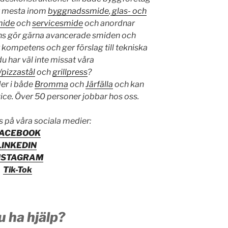
et mesta inom
byggnadssmide
,
glas- och
mide
och
servicesmide
och anordnar
ns gör gärna avancerade smiden och
 kompetens och ger förslag till tekniska
du har väl inte missat våra
/pizzastål
och
grillpress
?
der i både
Bromma
och
Järfälla
och kan
vice. Över 50 personer jobbar hos oss.
s på våra sociala medier:
FACEBOOK
LINKEDIN
NSTAGRAM
Tik-Tok
du ha hjälp?