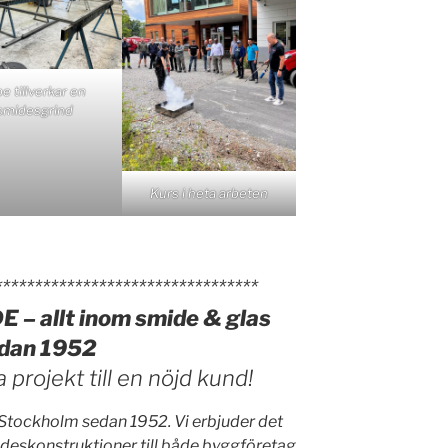
e tillverkar en
smidesgrind
Kurs i heta arbeten
*********************************
 allt inom smide & glas
dan 1952
a projekt till en nöjd kund!
Stockholm sedan 1952. Vi erbjuder det
ideskonstruktioner till både byggföretag