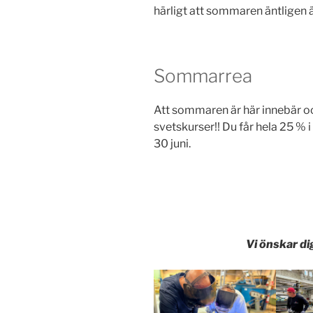
härligt att sommaren äntligen ä
Sommarrea
Att sommaren är här innebär oc
svetskurser!! Du får hela 25 % i
30 juni.
Vi önskar d