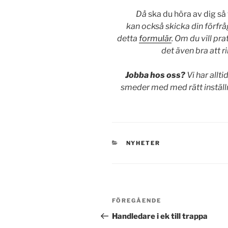
Då
ska du höra av dig så 
kan också skicka din förfråg
detta
formulär
. Om du vill pr
det även bra att 
Jobba hos oss?
Vi har allt
smeder med med rätt inställ
KATEGORIER
NYHETER
Inläggsnavigering
Föregående
FÖREGÅENDE
inlägg
Handledare i ek till trappa