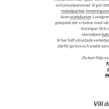
och privatpersoner. Vi gör d
metallpartier
,
inredningss
även
svetskurser
. Lundgre
glasjobb där vi bidrar med vår
lösningar. Och, 
storsäljare
bak
Vi har fullt utrustade verkstä
därför ge bra och snabb ser
Du kan följa os
I
Vill 