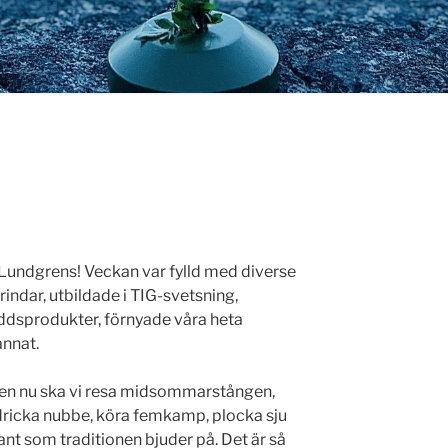
undgrens! Veckan var fylld med diverse
indar, utbildade i TIG-svetsning,
ddsprodukter, förnyade våra heta
annat.
en nu ska vi resa midsommarstången,
dricka nubbe, köra femkamp, plocka sju
t som traditionen bjuder på. Det är så