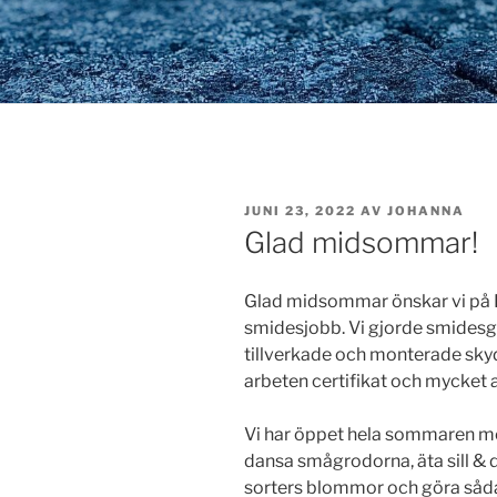
PUBLICERAT
JUNI 23, 2022
AV
JOHANNA
Glad midsommar!
Glad midsommar önskar vi på L
smidesjobb. Vi gjorde smidesgr
tillverkade och monterade sky
arbeten certifikat och mycket 
Vi har öppet hela sommaren m
dansa smågrodorna, äta sill & 
sorters blommor och göra sådan