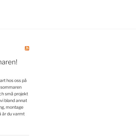
maren!
art hos oss på
la sommaren
ch små projekt
 vi bland annat
ing, montage
å är du varmt