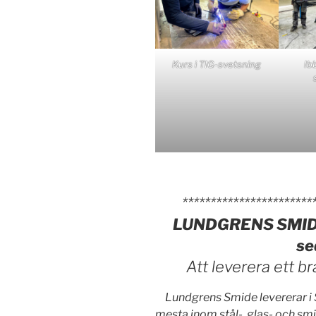
Kurs i TIG-svetsning
Ibb
***********************
LUNDGRENS SMIDE –
se
Att leverera ett br
Lundgrens Smide levererar i 
mesta inom stål-, glas- och sm