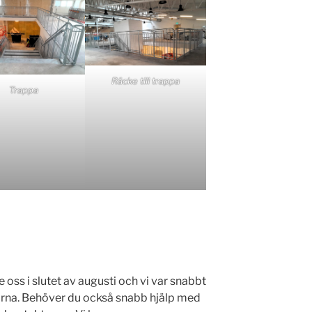
Räcke till trappa
Trappa
ss i slutet av augusti och vi var snabbt
orna. Behöver du också snabb hjälp med