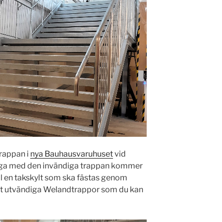
trappan i
nya Bauhausvaruhuset
vid
diga med den invändiga trappan kommer
till en takskylt som ska fästas genom
rat utvändiga Welandtrappor som du kan