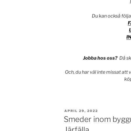
Du kan också följa
I
Jobba hos oss?
Då ska
Och, du har väl inte missat att
kö
PUBLICERAT
APRIL 29, 2022
Smeder inom bygg
Järfälla