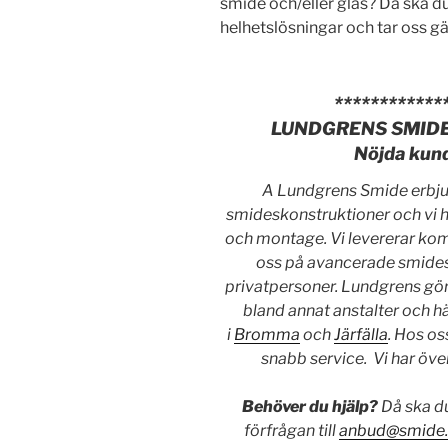
smide och/eller glas? Då ska d
helhetslösningar och tar oss 
************
LUNDGRENS SMIDE –
Nöjda kun
A Lundgrens Smide erbjud
smideskonstruktioner och vi ha
och montage. Vi levererar komp
oss på avancerade smides-
privatpersoner. Lundgrens gör 
bland annat anstalter och hä
i
Bromma
och
Järfälla
. Hos os
snabb service. Vi har över
Behöver du hjälp?
Då ska du
förfrågan till
anbud@smide