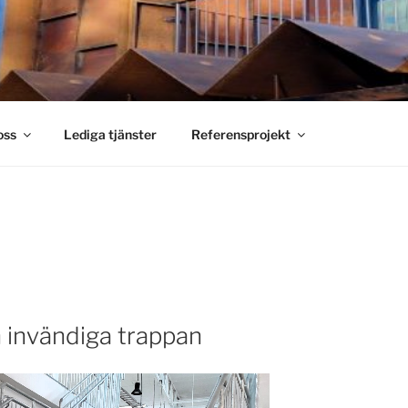
S SMIDE
holm
oss
Lediga tjänster
Referensprojekt
 invändiga trappan