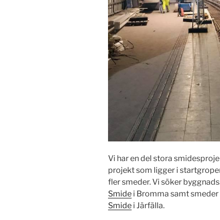
Vi har en del stora smidespr
projekt som ligger i startgrope
fler smeder. Vi söker byggna
Smide
i Bromma samt smeder 
Smide
i Järfälla.