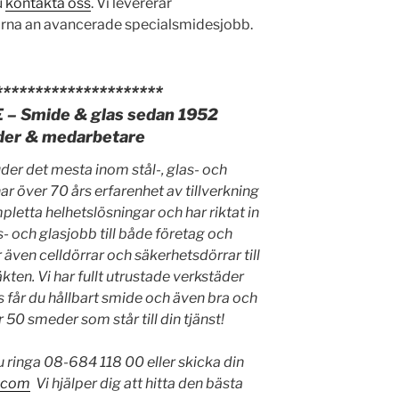
u
kontakta oss
. Vi levererar
gärna an avancerade specialsmidesjobb.
*********************
 Smide & glas sedan 1952
der & medarbetare
er det mesta inom stål-, glas- och
r över 70 års erfarenhet av tillverkning
letta helhetslösningar och har riktat in
 och glasjobb till både företag och
även celldörrar och säkerhetsdörrar till
kten. Vi har fullt utrustade verkstäder
s får du hållbart smide och även bra och
 50 smeder som står till din tjänst!
 ringa 08-684 118 00 eller skicka din
.com
Vi hjälper dig att hitta den bästa