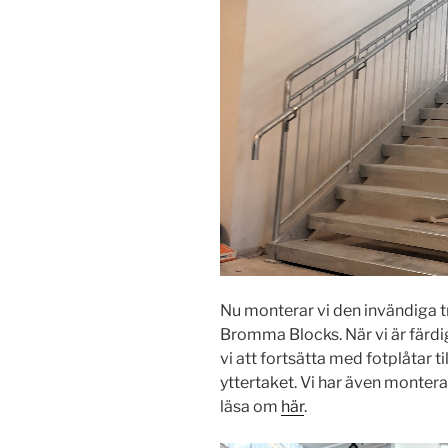
Nu monterar vi den invändiga 
Bromma Blocks. När vi är fär
vi att fortsätta med fotplåtar 
yttertaket. Vi har även monte
läsa om
här
.