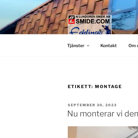
Hoppa
till
innehåll
LUNDGREN
Smide och glaspartier i Stock
Tjänster
Kontakt
Om 
ETIKETT:
MONTAGE
PUBLICERAT
SEPTEMBER 30, 2023
Nu monterar vi den