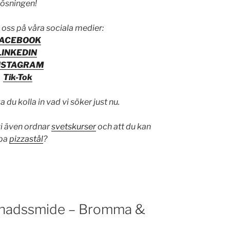
lösningen!
 oss på våra sociala medier:
FACEBOOK
LINKEDIN
NSTAGRAM
Tik-Tok
 du kolla in vad vi söker just nu.
 vi även ordnar
svetskurser
och att du kan
pa
pizzastål
?
nadssmide – Bromma &