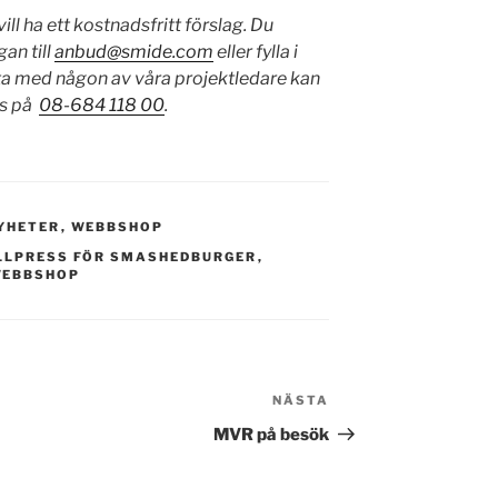
ll ha ett kostnadsfritt förslag. Du
gan till
anbud@smide.com
eller fylla i
ata med någon av våra projektledare kan
ss på
08-684 118 00
.
YHETER
,
WEBBSHOP
LLPRESS FÖR SMASHEDBURGER
,
EBBSHOP
NÄSTA
Nästa
inlägg
MVR på besök