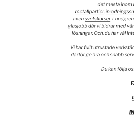
det mesta inom
metallpartier
,
inredningss
även
svetskurser
. Lundgren
glasjobb där vi bidrar med vår
lösningar. Och, du har väl in
Vi har fullt utrustade verkstä
därför ge bra och snabb ser
Du kan följa os
I