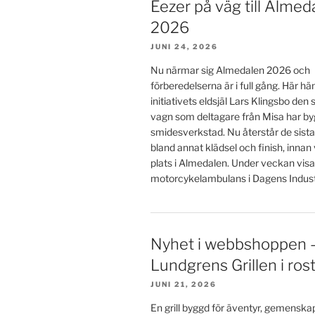
Eezer på väg till Almed
2026
JUNI 24, 2026
Nu närmar sig Almedalen 2026 och
förberedelserna är i full gång. Här h
initiativets eldsjäl Lars Klingsbo den
vagn som deltagare från Misa har byg
smidesverkstad. Nu återstår de sista
bland annat klädsel och finish, innan
plats i Almedalen. Under veckan visa
motorcykelambulans i Dagens Industr
Nyhet i webbshoppen 
Lundgrens Grillen i rostf
JUNI 21, 2026
En grill byggd för äventyr, gemensk