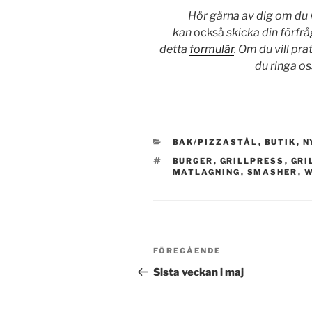
Hör gärna av dig om du vi
kan
också
skicka din förfrå
detta
formulär
. Om du vill pr
du ringa o
KATEGORIER
BAK/PIZZASTÅL
,
BUTIK
,
N
TAGGAR
BURGER
,
GRILLPRESS
,
GRI
MATLAGNING
,
SMASHER
,
W
Inläggsnavigering
Föregående
FÖREGÅENDE
inlägg
Sista veckan i maj