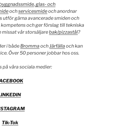
byggnadssmide
,
glas- och
mide
och
servicesmide
och anordnar
s utför gärna avancerade smiden och
 kompetens och ger förslag till tekniska
te missat vår storsäljare
bak/pizzastål
?
der i
både
Bromma
och
Järfälla
och kan
vice. Över 50 personer jobbar hos oss.
s på våra sociala medier:
FACEBOOK
LINKEDIN
NSTAGRAM
Tik-Tok