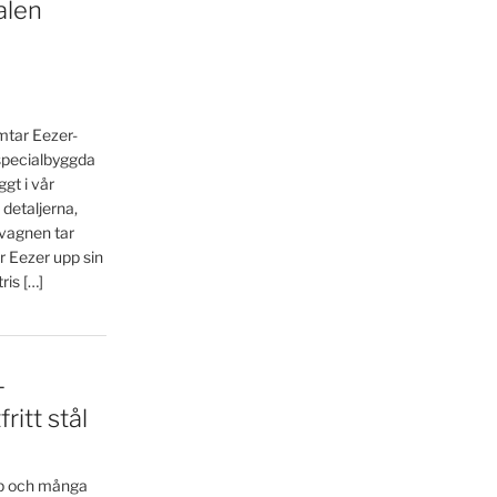
alen
ämtar Eezer-
 specialbyggda
gt i vår
 detaljerna,
 vagnen tar
r Eezer upp sin
is […]
–
ritt stål
ap och många