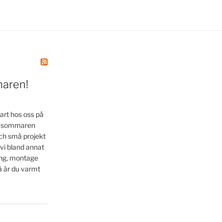
maren!
art hos oss på
la sommaren
ch små projekt
 vi bland annat
ing, montage
å är du varmt