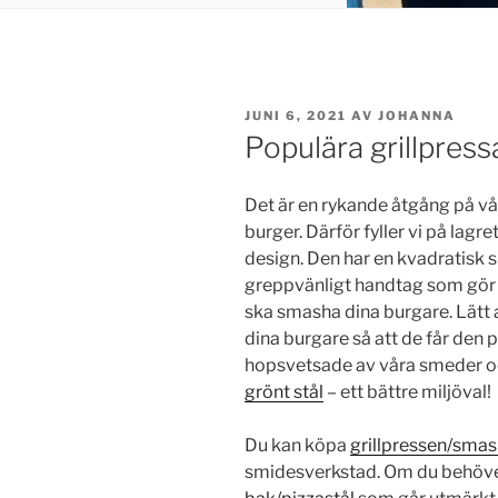
PUBLICERAT
JUNI 6, 2021
AV
JOHANNA
Populära grillpres
Det är en rykande åtgång på vå
burger. Därför fyller vi på lagr
design. Den har en kvadratisk s
greppvänligt handtag som gör at
ska smasha dina burgare. Lätt 
dina burgare så att de får den 
hopsvetsade av våra smeder oc
grönt stål
– ett bättre miljöval!
Du kan köpa
grillpressen/sma
smidesverkstad. Om du behöver