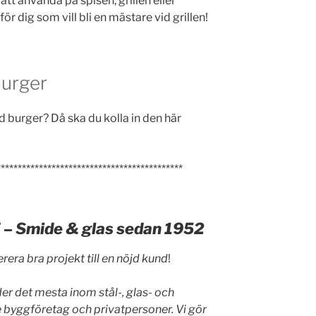
tt använda på spisen, grillen eller
r dig som vill bli en mästare vid grillen!
burger
ed burger? Då ska du kolla in den här
********************************************
 Smide & glas sedan 1952
verera bra projekt till en nöjd kund
!
r det mesta inom stål-, glas- och
e byggföretag och privatpersoner. Vi gör