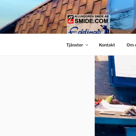
Hoppa
till
innehåll
LUNDGREN
Smide och glaspartier i Stock
Tjänster
Kontakt
Om 