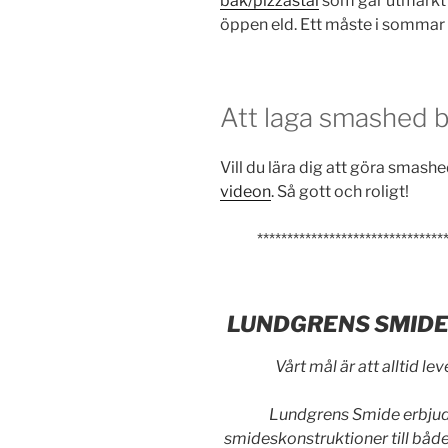
bak/pizzastål
som går utmärkt a
öppen eld. Ett måste i sommar fö
Att laga smashed 
Vill du lära dig att göra smash
videon
. Så gott och roligt!
*******************************
LUNDGRENS SMIDE –
Vårt mål är att alltid le
Lundgrens Smide erbjude
smideskonstruktioner till båd